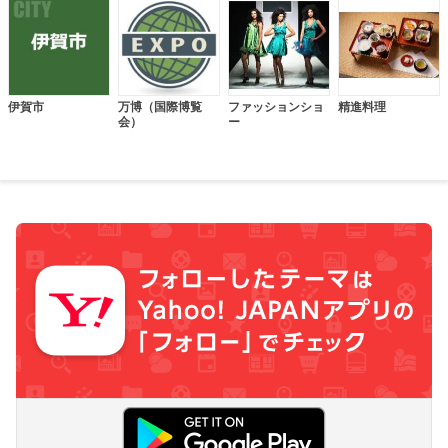
伊賀市
万博（国際博覧
ファッションショ
精進料理
会）
ー