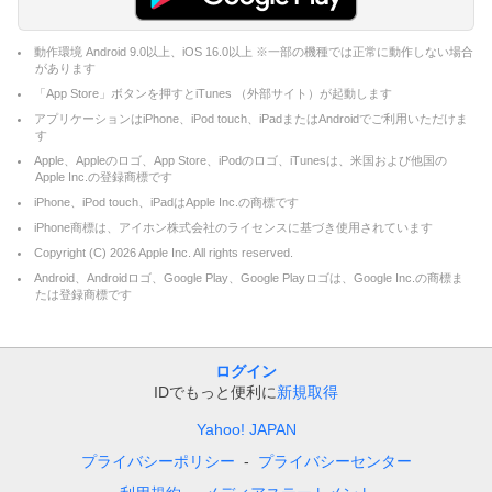
動作環境 Android 9.0以上、iOS 16.0以上 ※一部の機種では正常に動作しない場合
があります
「App Store」ボタンを押すとiTunes （外部サイト）が起動します
アプリケーションはiPhone、iPod touch、iPadまたはAndroidでご利用いただけま
す
Apple、Appleのロゴ、App Store、iPodのロゴ、iTunesは、米国および他国の
Apple Inc.の登録商標です
iPhone、iPod touch、iPadはApple Inc.の商標です
iPhone商標は、アイホン株式会社のライセンスに基づき使用されています
Copyright (C)
2026
Apple Inc. All rights reserved.
Android、Androidロゴ、Google Play、Google Playロゴは、Google Inc.の商標ま
たは登録商標です
ログイン
IDでもっと便利に
新規取得
Yahoo! JAPAN
プライバシーポリシー
プライバシーセンター