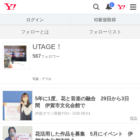
Yahoo! JAPAN
検索
通知数
i
ログイン
ID新規取得
フォローとは
フォローリスト
UTAGE！
567
フォロワー
写真：アフロ
5年に1度、花と音楽の融合 29日から3日
間 伊賀市文化会館で
伊賀タウン情報YOU
-
5/26 08:01
報告
花活用した作品を募集 5月にイベント 伊