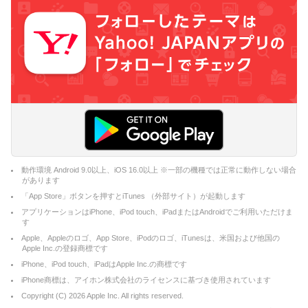
動作環境 Android 9.0以上、iOS 16.0以上 ※一部の機種では正常に動作しない場合
があります
「App Store」ボタンを押すとiTunes （外部サイト）が起動します
アプリケーションはiPhone、iPod touch、iPadまたはAndroidでご利用いただけま
す
Apple、Appleのロゴ、App Store、iPodのロゴ、iTunesは、米国および他国の
Apple Inc.の登録商標です
iPhone、iPod touch、iPadはApple Inc.の商標です
iPhone商標は、アイホン株式会社のライセンスに基づき使用されています
Copyright (C)
2026
Apple Inc. All rights reserved.