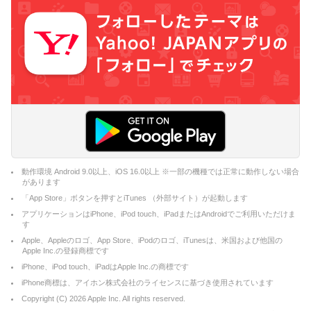
動作環境 Android 9.0以上、iOS 16.0以上 ※一部の機種では正常に動作しない場合
があります
「App Store」ボタンを押すとiTunes （外部サイト）が起動します
アプリケーションはiPhone、iPod touch、iPadまたはAndroidでご利用いただけま
す
Apple、Appleのロゴ、App Store、iPodのロゴ、iTunesは、米国および他国の
Apple Inc.の登録商標です
iPhone、iPod touch、iPadはApple Inc.の商標です
iPhone商標は、アイホン株式会社のライセンスに基づき使用されています
Copyright (C)
2026
Apple Inc. All rights reserved.