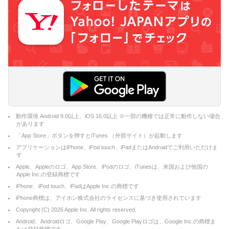
動作環境 Android 9.0以上、iOS 16.0以上 ※一部の機種では正常に動作しない場合
があります
「App Store」ボタンを押すとiTunes （外部サイト）が起動します
アプリケーションはiPhone、iPod touch、iPadまたはAndroidでご利用いただけま
す
Apple、Appleのロゴ、App Store、iPodのロゴ、iTunesは、米国および他国の
Apple Inc.の登録商標です
iPhone、iPod touch、iPadはApple Inc.の商標です
iPhone商標は、アイホン株式会社のライセンスに基づき使用されています
Copyright (C)
2026
Apple Inc. All rights reserved.
Android、Androidロゴ、Google Play、Google Playロゴは、Google Inc.の商標ま
たは登録商標です