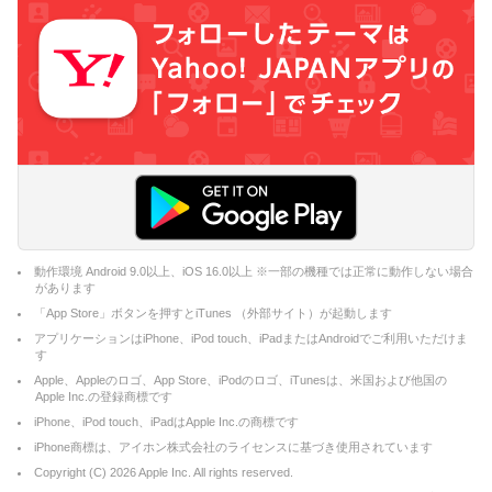
動作環境 Android 9.0以上、iOS 16.0以上 ※一部の機種では正常に動作しない場合
があります
「App Store」ボタンを押すとiTunes （外部サイト）が起動します
アプリケーションはiPhone、iPod touch、iPadまたはAndroidでご利用いただけま
す
Apple、Appleのロゴ、App Store、iPodのロゴ、iTunesは、米国および他国の
Apple Inc.の登録商標です
iPhone、iPod touch、iPadはApple Inc.の商標です
iPhone商標は、アイホン株式会社のライセンスに基づき使用されています
Copyright (C)
2026
Apple Inc. All rights reserved.