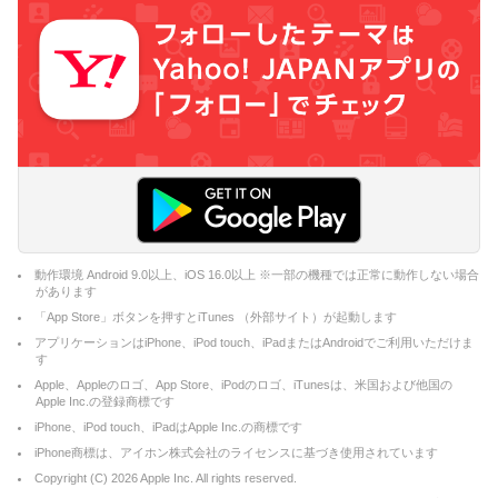
動作環境 Android 9.0以上、iOS 16.0以上 ※一部の機種では正常に動作しない場合
があります
「App Store」ボタンを押すとiTunes （外部サイト）が起動します
アプリケーションはiPhone、iPod touch、iPadまたはAndroidでご利用いただけま
す
Apple、Appleのロゴ、App Store、iPodのロゴ、iTunesは、米国および他国の
Apple Inc.の登録商標です
iPhone、iPod touch、iPadはApple Inc.の商標です
iPhone商標は、アイホン株式会社のライセンスに基づき使用されています
Copyright (C)
2026
Apple Inc. All rights reserved.