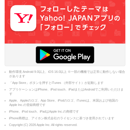
動作環境 Android 9.0以上、iOS 16.0以上 ※一部の機種では正常に動作しない場合
があります
「App Store」ボタンを押すとiTunes （外部サイト）が起動します
アプリケーションはiPhone、iPod touch、iPadまたはAndroidでご利用いただけま
す
Apple、Appleのロゴ、App Store、iPodのロゴ、iTunesは、米国および他国の
Apple Inc.の登録商標です
iPhone、iPod touch、iPadはApple Inc.の商標です
iPhone商標は、アイホン株式会社のライセンスに基づき使用されています
Copyright (C)
2026
Apple Inc. All rights reserved.