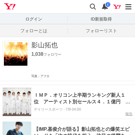
Yahoo! JAPAN
検索
通知数
i
ログイン
ID新規取得
フォローとは
フォローリスト
影山拓也
1,038
フォロワー
写真：アフロ
ＩＭＰ．オリコン上半期ランキング新人１
位 アーティスト別セールス４．１億円 グ
ループ初の授賞式、影山拓也「一生忘れられ
デイリースポーツ
-
7/9 04:00
報告
ない光景」
【IMP.基俊介が語る】影山拓也との爆笑エピ