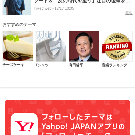
ソード＆「次の時代を担う」注目の後輩を指
名！
InRed web
-
12/17 13:35
報告
おすすめのテーマ
チーズケーキ
Tシャツ
有田哲平
音楽ランキング