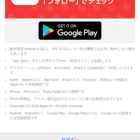
動作環境 Android 9.0以上、iOS 16.0以上 ※一部の機種では正常に動作しない場合
があります
「App Store」ボタンを押すとiTunes （外部サイト）が起動します
アプリケーションはiPhone、iPod touch、iPadまたはAndroidでご利用いただけま
す
Apple、Appleのロゴ、App Store、iPodのロゴ、iTunesは、米国および他国の
Apple Inc.の登録商標です
iPhone、iPod touch、iPadはApple Inc.の商標です
iPhone商標は、アイホン株式会社のライセンスに基づき使用されています
Copyright (C)
2026
Apple Inc. All rights reserved.
Android、Androidロゴ、Google Play、Google Playロゴは、Google Inc.の商標ま
たは登録商標です
ログイン