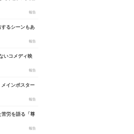
報告
出するシーンもあ
報告
せないコメディ映
報告
」メインポスター
報告
た苦労を語る「尊
報告