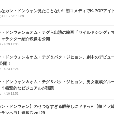
んなカン・ドンウォン見たことない!! 初コメディでK-POPアイ
LIFE
-
5/6 18:09
ン・ドンウォン＆オム・テグら出演の映画「ワイルドシング」
キャラクター紹介映像を公開
e
-
4/29 17:36
ン・ドンウォン＆オム・テグ＆パク・ジヒョン、劇中のデビュー曲「
V公開！
e
-
4/23 12:24
ン・ドンウォン＆オム・テグ＆パク・ジヒョン、男女混成グル
！？衝撃的なビジュアルが話題
e
-
4/10 12:51
カン・ドンウォン】のせつなすぎる眼差しにドキっ♥ 【韓ドラ
ランヘヨ】連載♡vol.29