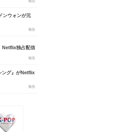
報告
・ドンウォンが元
報告
tflix独占配信
報告
』がNetflix
報告