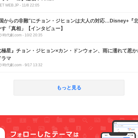
ET WEB.JP
-
11/8 22:05
中国からの非難”にチョン・ジヒョンは大人の対応…Disney+『
かす「真相」【インタビュー】
ラ時代劇.com
-
10/2 20:35
北極星』チョン・ジヒョン×カン・ドンウォン、雨に濡れて惹か
ドラマ
ラ時代劇.com
-
9/17 13:32
もっと見る