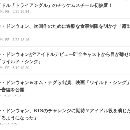
イドル「トライアングル」のチッケムスチール初披露！
LIFE
-
5/29 16:34
ン・ドンウォン、次回作のために過酷な食事制限を明かす「露
」
LIFE
-
5/25 18:16
ン・ドンウォンが“アイドルデビュー⁉”全キャストから目が離
『ワイルド・シング』
LIFE
-
5/19 18:20
ン・ドンウォン＆オム・テグら出演、映画「ワイルド・シング
予告編を公開
e
-
5/12 17:12
ン・ドンウォン、BTSのチャレンジに期待？アイドル役を演じ
するようになった」
e
-
5/7 15:51