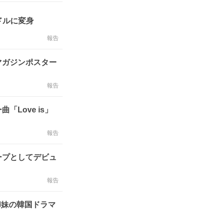
ドルに変身
報告
マガジンポスター
報告
Love is」
報告
ープとしてデビュ
報告
姉妹の韓国ドラマ