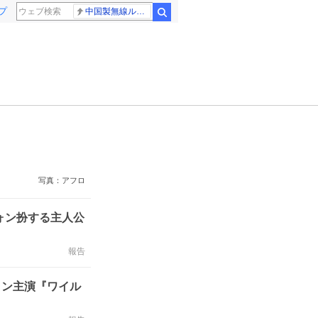
プ
中国製無線ルーター
検索
写真：アフロ
ォン扮する主人公
報告
ォン主演『ワイル