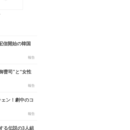
P
配信開始の韓国
報告
御曹司”と“女性
報告
チェン！劇中のコ
報告
する伝説の3人組