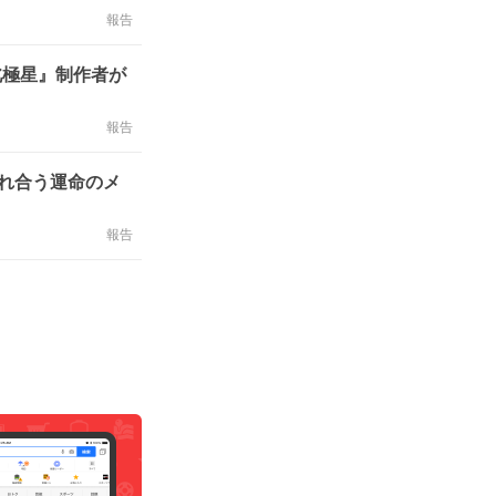
報告
北極星』制作者が
報告
れ合う運命のメ
報告