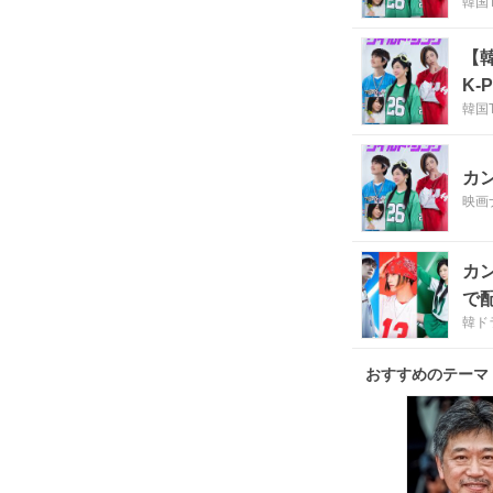
韓国
【
K
韓国
カン
映画
カン
で
韓ドラ
おすすめのテーマ