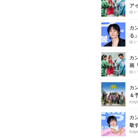
ア
韓ドラ
カ
る
韓ドラ
カ
画
韓ドラ
カ
＆
Kstyl
カ
敬
Kstyl