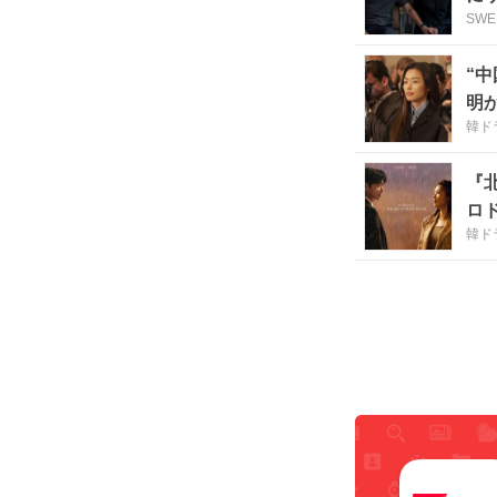
SWE
“
明
韓ド
『
ロ
韓ド