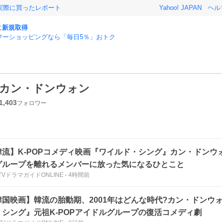
実際に買ったレポート
Yahoo! JAPAN
ヘル
に
新規取得
フーショッピングなら「毎日5％」おトク
カン・ドンウォン
1,403
フォロワー
韓流】K-POPコメディ映画『ワイルド・シング』カン・ドンウ
グループを離れるメンバーに放った気になるひとこと
TVドラマガイドONLINE
-
4時間前
韓国映画】韓流の胎動期、2001年はどんな時代?カン・ドンウ
・シング』元祖K-POPアイドルグループの復活コメディ劇