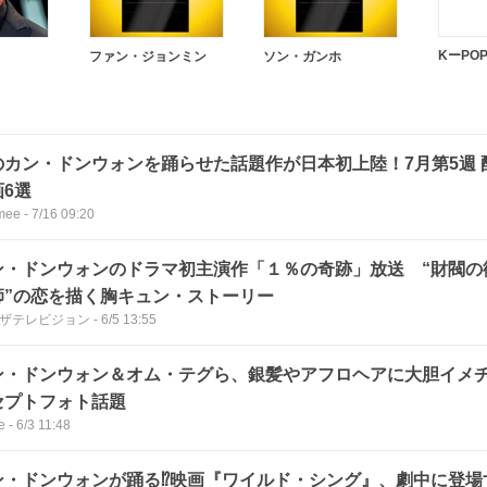
KーPO
ファン・ジョンミン
ソン・ガンホ
のカン・ドンウォンを踊らせた話題作が日本初上陸！7月第5週 
画6選
mee
-
7/16 09:20
ン・ドンウォンのドラマ初主演作「１％の奇跡」放送 “財閥の
師”の恋を描く胸キュン・ストーリー
Bザテレビジョン
-
6/5 13:55
ン・ドンウォン＆オム・テグら、銀髪やアフロヘアに大胆イメ
セプトフォト話題
e
-
6/3 11:48
ン・ドンウォンが踊る⁉映画『ワイルド・シング』、劇中に登場