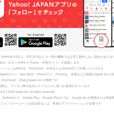
for Android
 Android 9.0以上、iOS 16.0以上 ※一部の機種では正常に動作しない場合がありま
 Store」ボタンを押すとiTunes （外部サイト）が起動します
ションはiPhone、iPod touch、iPadまたはAndroidでご利用いただけます
、Appleのロゴ、App Store、iPodのロゴ、iTunesは、米国および他国のApple Inc
、iPod touch、iPadはApple Inc.の商標です
ne商標は、アイホン株式会社のライセンスに基づき使用されています
ht (C)
2026
Apple Inc. All rights reserved.
id、Androidロゴ、Google Play、Google Playロゴは、Google Inc.の商標または
トフォンでバーコードを読み取るには、専用のアプリケーションが必要です