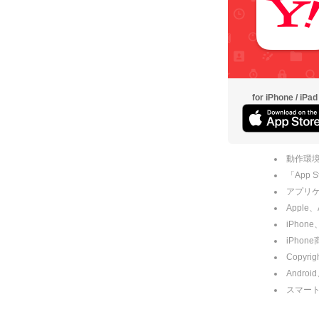
for iPhone / iPad
動作環境
「App
アプリケー
Apple
iPhone
iPho
Copyrig
Andro
スマー