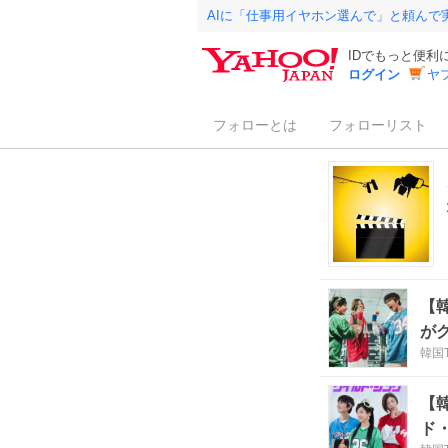
AIに「仕事用イヤホン選んで」と頼んで
IDでもっと便利
ログイン
ヤ
フォローとは
フォローリスト
【
が
韓国
【
ド