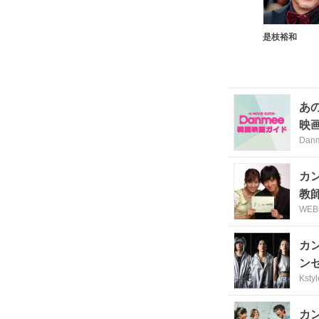
是枝裕和
あ
映
Dan
カ
教
WE
カ
ン
Kstyl
カ