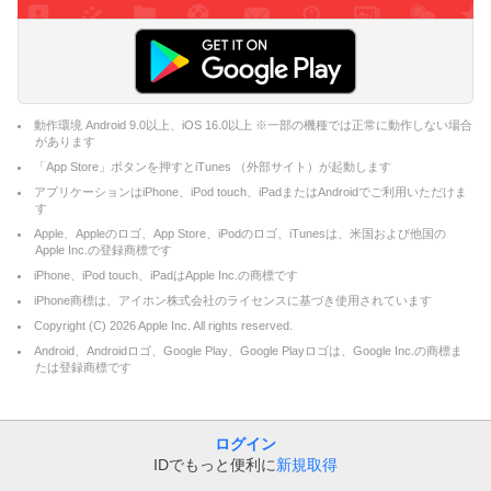
動作環境 Android 9.0以上、iOS 16.0以上 ※一部の機種では正常に動作しない場合
があります
「App Store」ボタンを押すとiTunes （外部サイト）が起動します
アプリケーションはiPhone、iPod touch、iPadまたはAndroidでご利用いただけま
す
Apple、Appleのロゴ、App Store、iPodのロゴ、iTunesは、米国および他国の
Apple Inc.の登録商標です
iPhone、iPod touch、iPadはApple Inc.の商標です
iPhone商標は、アイホン株式会社のライセンスに基づき使用されています
Copyright (C)
2026
Apple Inc. All rights reserved.
Android、Androidロゴ、Google Play、Google Playロゴは、Google Inc.の商標ま
たは登録商標です
ログイン
IDでもっと便利に
新規取得