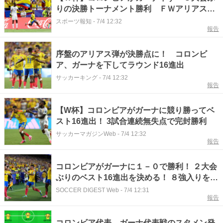
りの決勝トーナメント勝利 ＦＷアリアスが
決勝ゴール
スポーツ報知
-
7/4 12:32
報告
序盤のアリアス弾が決勝点に！ コロンビ
ア、ガーナを下してラウンド16進出
サッカーキング
-
7/4 12:32
報告
【W杯】コロンビアがガーナに競り勝ってベ
スト16進出！ 3試合連続無失点で完封勝利
サッカーマガジンWeb
-
7/4 12:32
報告
コロンビアがガーナに１－０で勝利！ ２大会
ぶりのベスト16進出を決める！ ８強入りを懸
けてスイスと激突【W杯】
SOCCER DIGEST Web
-
7/4 12:31
報告
コロンビア代表、ガーナ代表戦のスタメン発