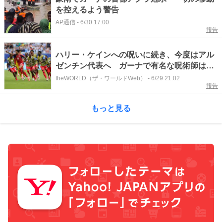
を控えるよう警告
AP通信
-
6/30 17:00
報告
ハリー・ケインへの呪いに続き、今度はアル
ゼンチン代表へ ガーナで有名な呪術師はW
杯ベスト32でカーボベルデがアルゼンチンに
theWORLD（ザ・ワールドWeb）
-
6/29 21:02
報告
勝つと大予想
もっと見る