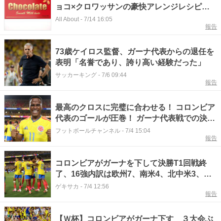
ョコ×クロワッサンの豪快アレンジレシピ紹
介「絶対おいしい」
All About
-
7/14 16:05
報告
73歳ケイロス監督、ガーナ代表からの退任を
表明「名誉であり、誇り高い経験だった」
サッカーキング
-
7/6 09:44
報告
最高のクロスに完璧に合わせる！ コロンビア
代表のゴールが圧巻！ ガーナ代表戦での決勝
点
フットボールチャンネル
-
7/4 15:04
報告
コロンビアがガーナを下して決勝T1回戦終
了、16強内訳は欧州7、南米4、北中米3、ア
フリカ2、アジアは0
ゲキサカ
-
7/4 12:56
報告
【Ｗ杯】コロンビアがガーナ下す ３大会ぶ