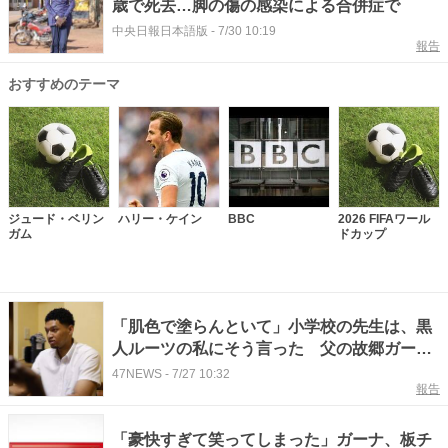
歳で死去…脚の傷の感染による合併症で
中央日報日本語版
-
7/30 10:19
報告
おすすめのテーマ
ジュード・ベリン
ハリー・ケイン
BBC
2026 FIFAワール
ガム
ドカップ
「肌色で塗らんといて」小学校の先生は、黒
人ルーツの私にそう言った 父の故郷ガーナ
を訪れ、日本人の母と話して考えたこと【多
47NEWS
-
7/27 10:32
報告
文化共生企画】
「豪快すぎて笑ってしまった」ガーナ、板チ