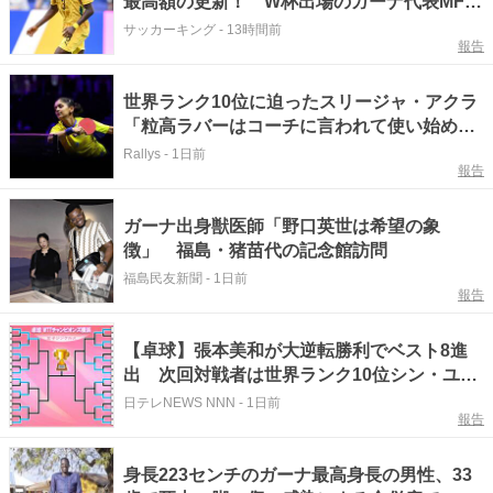
最高額の更新！ W杯出場のガーナ代表MFを
獲得
サッカーキング
-
13時間前
報告
世界ランク10位に迫ったスリージャ・アクラ
「粒高ラバーはコーチに言われて使い始め
た」＜卓球・WTTチャンピオンズ横浜2026＞
Rallys
-
1日前
報告
ガーナ出身獣医師「野口英世は希望の象
徴」 福島・猪苗代の記念館訪問
福島民友新聞
-
1日前
報告
【卓球】張本美和が大逆転勝利でベスト8進
出 次回対戦者は世界ランク10位シン・ユビ
ンVS同67位のアクラの勝者と〈WTTチャン
日テレNEWS NNN
-
1日前
報告
ピオンズ横浜〉
身長223センチのガーナ最高身長の男性、33