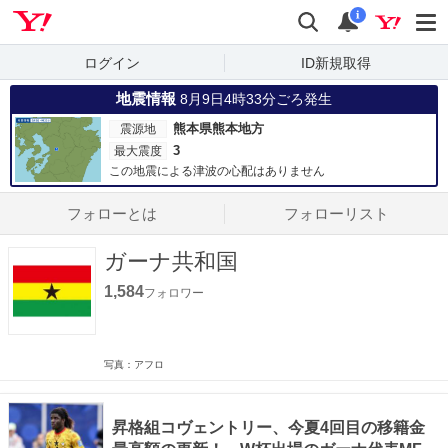
Yahoo! JAPAN
検索
通知数
i
ログイン
ID新規取得
地震情報
8月9日4時33分ごろ発生
熊本県熊本地方
震源地
3
最大震度
この地震による津波の心配はありません
フォローとは
フォローリスト
ガーナ共和国
1,584
フォロワー
写真：アフロ
昇格組コヴェントリー、今夏4回目の移籍金