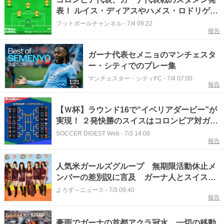
表！ ルイス・ディアスやハメス・ロドリゲス
らが先発
フットボールチャンネル
-
7/4 09:22
報告
ガーナ代表セメニョのマンチェスタ
ー・シティでのプレー集
マンチェスター・シティFC
-
7/4 07:00
1:21
報告
【Ｗ杯】ラウンド16で“イベリアダービー”が
実現！ ２発快勝のスイスはコロンビア対ガー
ナの勝者と対戦
SOCCER DIGEST Web
-
7/3 14:08
報告
人気米ガールズグループ 無期限活動休止メ
ンバーの差別説に言及 ガーナ人とスイス人
のハーフ
よろず～ニュース
-
7/3 09:40
報告
豪雨でガーナの首都アクラ冠水 一切の移動