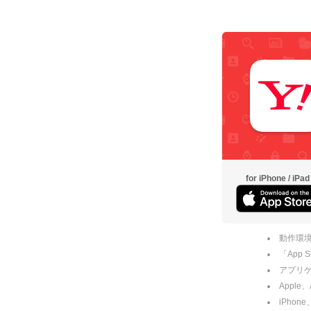
for iPhone / iPad
動作環境
「App
アプリケー
Apple
iPhone