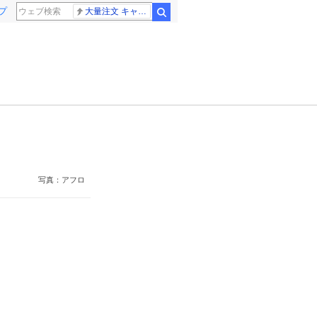
プ
大量注文 キャンセル
検索
写真：アフロ