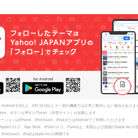
for Android
 Android 9.0以上、iOS 16.0以上 ※一部の機種では正常に動作しない場合がありま
 Store」ボタンを押すとiTunes （外部サイト）が起動します
ションはiPhone、iPod touch、iPadまたはAndroidでご利用いただけます
、Appleのロゴ、App Store、iPodのロゴ、iTunesは、米国および他国のApple Inc
、iPod touch、iPadはApple Inc.の商標です