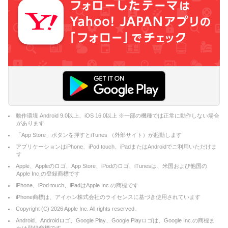
動作環境 Android 9.0以上、iOS 16.0以上 ※一部の機種では正常に動作しない場合
があります
「App Store」ボタンを押すとiTunes （外部サイト）が起動します
アプリケーションはiPhone、iPod touch、iPadまたはAndroidでご利用いただけま
す
Apple、Appleのロゴ、App Store、iPodのロゴ、iTunesは、米国および他国の
Apple Inc.の登録商標です
iPhone、iPod touch、iPadはApple Inc.の商標です
iPhone商標は、アイホン株式会社のライセンスに基づき使用されています
Copyright (C)
2026
Apple Inc. All rights reserved.
Android、Androidロゴ、Google Play、Google Playロゴは、Google Inc.の商標ま
たは登録商標です