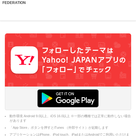
FEDERATION
動作環境 Android 9.0以上、iOS 16.0以上 ※一部の機種では正常に動作しない場合
があります
「App Store」ボタンを押すとiTunes （外部サイト）が起動します
アプリケーションはiPhone、iPod touch、iPadまたはAndroidでご利用いただけま