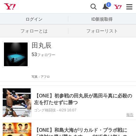
Yahoo! JAPAN
検索
通知数
i
ログイン
ID新規取得
フォローとは
フォローリスト
田丸辰
53
フォロワー
写真：アフロ
【ONE】初参戦の田丸辰が黒田斗真に必殺の
左を打たせずに勝つ
ゴング格闘技
-
4/29 16:07
報告
【ONE】和島大海がリカルド・ブラボ戦に