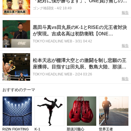
「絶対に僕が勝ちます」、ONE負け無しの吉
成士門「面白い試合をして盛り上げて勝
ゴング格闘技
-
4/2 18:49
報告
つ」、注目の日本人対決＝黒田斗真「挑戦す
るつもりで戦いたい」vs.田丸辰「しっかりと
差を付けて勝つ」
黒田斗真vs田丸辰のK-1とRISEの元王者対決
が実現。吉成名高は初防衛戦【ONE
SAMURAI】
TOKYO HEADLINE WEB
-
3/31 04:42
報告
松本天志が棚澤大空との激闘を制し悲願の王
座獲得。目指すは田丸辰、数島大陸、那須川
龍心ら錚々たる名が並ぶ歴代の王者超え
TOKYO HEADLINE WEB
-
2/24 03:26
報告
【RISE196】
おすすめのテーマ
RIZIN FIGHTING
K-1
那須川龍心
世界王者