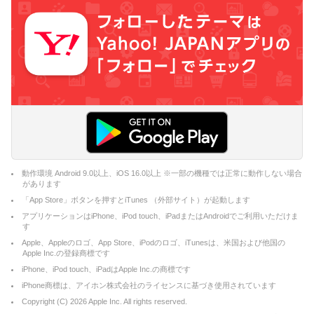
動作環境 Android 9.0以上、iOS 16.0以上 ※一部の機種では正常に動作しない場合
があります
「App Store」ボタンを押すとiTunes （外部サイト）が起動します
アプリケーションはiPhone、iPod touch、iPadまたはAndroidでご利用いただけま
す
Apple、Appleのロゴ、App Store、iPodのロゴ、iTunesは、米国および他国の
Apple Inc.の登録商標です
iPhone、iPod touch、iPadはApple Inc.の商標です
iPhone商標は、アイホン株式会社のライセンスに基づき使用されています
Copyright (C)
2026
Apple Inc. All rights reserved.