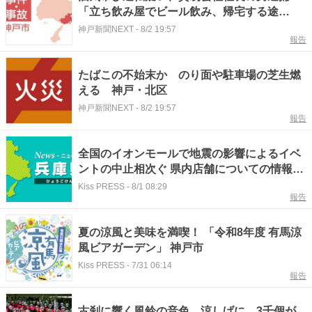
「立ち飲み屋でビール飲み、帰宅する途
中」 神戸・北区の市道
神戸新聞NEXT
-
8/2 19:57
報告
たばこの不始末か のり面や駐車場の芝生燃
える 神戸・北区
神戸新聞NEXT
-
8/2 19:57
報告
全国のイオンモールで地震の影響によるイベ
ントの中止相次ぐ 県内店舗についての情報ま
とめ 神戸市など
Kiss PRESS
-
8/1 08:29
報告
夏の涼風と美味を満喫！ 「令和8年度 有馬涼
風ビアガーデン」 神戸市
Kiss PRESS
-
7/31 06:14
報告
古刹に響く風鈴の音色、涼しげに 3千個が