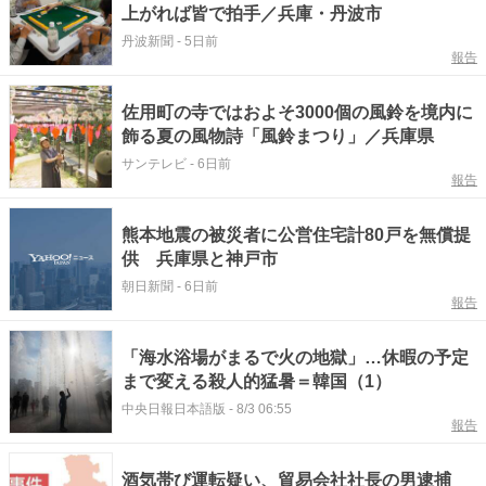
上がれば皆で拍手／兵庫・丹波市
丹波新聞
-
5日前
報告
佐用町の寺ではおよそ3000個の風鈴を境内に
飾る夏の風物詩「風鈴まつり」／兵庫県
サンテレビ
-
6日前
報告
熊本地震の被災者に公営住宅計80戸を無償提
供 兵庫県と神戸市
朝日新聞
-
6日前
報告
「海水浴場がまるで火の地獄」…休暇の予定
まで変える殺人的猛暑＝韓国（1）
中央日報日本語版
-
8/3 06:55
報告
酒気帯び運転疑い、貿易会社社長の男逮捕