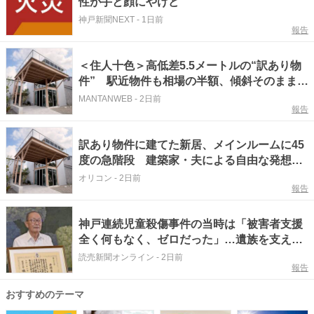
性が手と顔にやけど
神戸新聞NEXT
-
1日前
報告
＜住人十色＞高低差5.5メートルの“訳あり物
件” 駅近物件も相場の半額、傾斜そのままで
コスト半減した2棟の家 神戸市北区
MANTANWEB
-
2日前
報告
訳あり物件に建てた新居、メインルームに45
度の急階段 建築家・夫による自由な発想で
実現【住人十色】
オリコン
-
2日前
報告
神戸連続児童殺傷事件の当時は「被害者支援
全く何もなく、ゼロだった」…遺族を支える
道開いた代理人弁護士「支援センター」理事
読売新聞オンライン
-
2日前
報告
長が退任
おすすめのテーマ