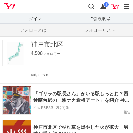
Yahoo! JAPAN
検索
通知数
i
ログイン
ID新規取得
フォローとは
フォローリスト
神戸市北区
4,508
フォロワー
写真：アフロ
「ゴリラの駅長さん」がいる駅しっとお？西
鈴蘭台駅の「駅ナカ看板アート」を紹介 神戸
市
Kiss PRESS
-
2時間前
報告
神戸市北区で枯れ草を燃やした火が拡大 男