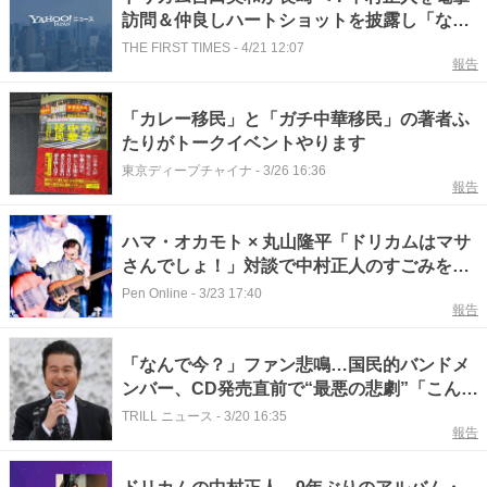
訪問＆仲良しハートショットを披露し「なん
と、美和ちゃんが！」「ほんとびっくり」と
THE FIRST TIMES
-
4/21 12:07
報告
驚愕の声
「カレー移民」と「ガチ中華移民」の著者ふ
たりがトークイベントやります
東京ディープチャイナ
-
3/26 16:36
報告
ハマ・オカモト × 丸山隆平「ドリカムはマサ
さんでしょ！」対談で中村正人のすごみを語
る
Pen Online
-
3/23 17:40
報告
「なんで今？」ファン悲鳴…国民的バンドメ
ンバー、CD発売直前で“最悪の悲劇”「こんな
ことが起きるなんて」
TRILL ニュース
-
3/20 16:35
報告