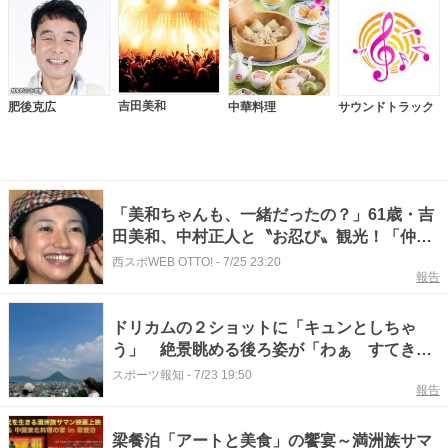
吉田美和
肥後克広
中華料理
サウンドトラック
「美和ちゃんも、一緒だったの？」61歳・吉
田美和、中村正人と〝お忍び〟観光！「仲良
しなお2人」「いい写真だぁー」反響続々
西スポWEB OTTO!
-
7/25 23:20
報告
ドリカムの２ショットに「キュンとしちゃ
う」 絶景眺める後ろ姿が「わぁ すてき」
「本当になかよし」と話題！
スポーツ報知
-
7/23 19:50
報告
梁餐泊「アートと美食」の饗宴～満洲族サマ