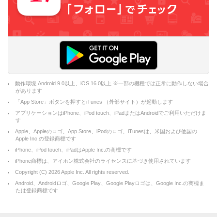
動作環境 Android 9.0以上、iOS 16.0以上 ※一部の機種では正常に動作しない場合
があります
「App Store」ボタンを押すとiTunes （外部サイト）が起動します
アプリケーションはiPhone、iPod touch、iPadまたはAndroidでご利用いただけま
す
Apple、Appleのロゴ、App Store、iPodのロゴ、iTunesは、米国および他国の
Apple Inc.の登録商標です
iPhone、iPod touch、iPadはApple Inc.の商標です
iPhone商標は、アイホン株式会社のライセンスに基づき使用されています
Copyright (C)
2026
Apple Inc. All rights reserved.
Android、Androidロゴ、Google Play、Google Playロゴは、Google Inc.の商標ま
たは登録商標です