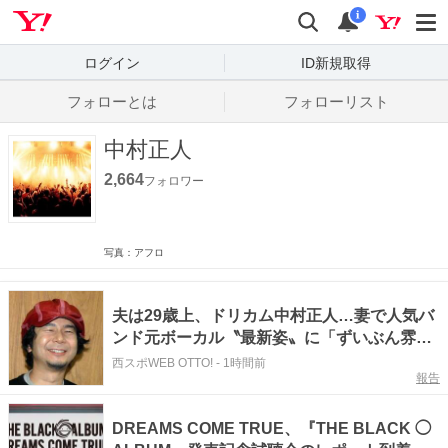
Yahoo! JAPAN
検索
通知数
i
ログイン
ID新規取得
フォローとは
フォローリスト
中村正人
2,664
フォロワー
写真：アフロ
夫は29歳上、ドリカム中村正人…妻で人気バ
ンド元ボーカル〝最新姿〟に「ずいぶん雰囲
気変わった」「久しぶりやな」の声
西スポWEB OTTO!
-
1時間前
報告
DREAMS COME TRUE、『THE BLACK ◯