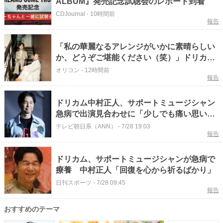
ALBUM』発売記念試聴会のレポート到着
CDJournal
-
10時間前
報告
「私の華麗なるアレンジがいかに素晴らしい
か、どうぞご堪能ください（笑）」ドリカム
中村正人と聴くニューアルバム試聴会レポー
オリコン
-
12時間前
報告
ト【オフィシャルレポート】
ドリカム中村正人、サポートミュージシャン
急病で出演見合わせに「少しでも痛い思いを
しなければと願います」
テレビ朝日系（ANN）
-
7/28 19:03
報告
ドリカム、サポートミュージシャンが急病で
療養 中村正人「回復を心から祈るばかり」
日刊スポーツ
-
7/28 09:45
報告
おすすめのテーマ