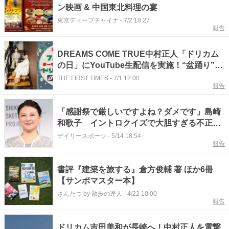
ン映画 & 中国東北料理の宴
東京ディープチャイナ
-
7/2 18:27
報告
DREAMS COME TRUE中村正人「ドリカム
の日」にYouTube生配信を実施！“盆踊り”の
ための振付レクチャーも
THE FIRST TIMES
-
7/1 12:00
報告
「感謝祭で厳しいですよね？ダメです」島崎
和歌子 イントロクイズで大胆すぎる不正
マジ注意にも【感謝祭】大噴火の自虐ネタで
デイリースポーツ
-
5/14 18:54
報告
切り返し
書評『建築を旅する』倉方俊輔 著 ほか6冊
【サンポマスター本】
さんたつ by 散歩の達人
-
4/22 10:00
報告
ドリカム吉田美和が長崎へ！中村正人を電撃