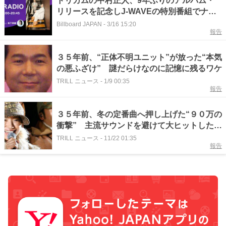
ドリカムの中村正人、9年ぶりのアルバム・
リリースを記念しJ-WAVEの特別番組でナビ
ゲーターに
Billboard JAPAN
-
3/16 15:20
報告
３５年前、“正体不明ユニット”が放った“本気
の悪ふざけ” 謎だらけなのに記憶に残るワケ
TRILL ニュース
-
1/9 00:35
報告
３５年前、冬の定番曲へ押し上げた“９０万の
衝撃” 主流サウンドを避けて大ヒットしたワ
ケ
TRILL ニュース
-
11/22 01:35
報告