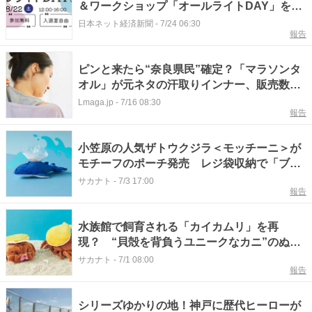
＆ワークショップ「オールライトDAY」を大
阪で8月開催
日本ネット経済新聞
-
7/24 06:30
報告
ピンと来たら“奈良県民”確定？「マラソンタ
オル」が元ネタの汗取りインナー、販売数5
万枚突破
Lmaga.jp
-
7/16 08:30
報告
小笠原の人気ザトウクジラ＜モッチーニ＞が
モチーフのポーチ発売 レジ袋収納で「ブロ
ー（潮吹き）」を再現？
サカナト
-
7/3 17:00
報告
水族館で飼育される「カイカムリ」を再
現？ “貝殻を背負うユニークなカニ”のぬい
ぐるみが登場
サカナト
-
7/1 08:00
報告
シリーズゆかりの地！神戸に歴代ヒーローが