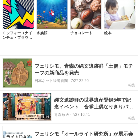
ミッフィー（ナイ
水族館
チョコレート
絵本
ンチェ・プラウ
ス）
フェリシモ、青森の縄文遺跡群「土偶」モチ
ーフの新商品を発売
日本ネット経済新聞
-
7/27 22:20
報告
縄文遺跡群の世界遺産登録5年で記
念イベント 合掌土偶なりきりパー
カーなど新商品も発表 青森市
青森放送
-
7/27 16:41
1:14
報告
フェリシモ「オールライト研究所」が展示会