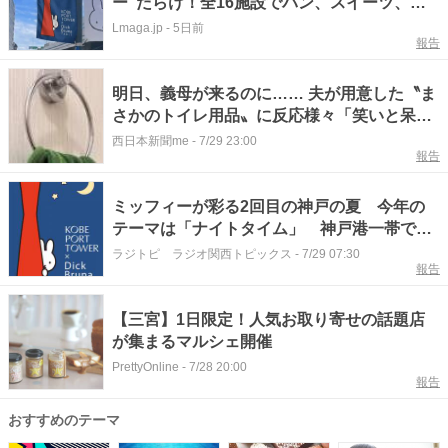
ー”だらけ！全16施設でパン、スイーツ、ナ
イトマーケットも
Lmaga.jp
-
5日前
報告
明日、義母が来るのに…… 夫が用意した〝ま
さかのトイレ用品〟に反応様々「笑いと呆れ
が半々……」
西日本新聞me
-
7/29 23:00
報告
ミッフィーが彩る2回目の神戸の夏 今年の
テーマは「ナイトタイム」 神戸港一帯で多
彩なイベント
ラジトピ ラジオ関西トピックス
-
7/29 07:30
報告
【三宮】1日限定！人気お取り寄せの話題店
が集まるマルシェ開催
PrettyOnline
-
7/28 20:00
報告
おすすめのテーマ