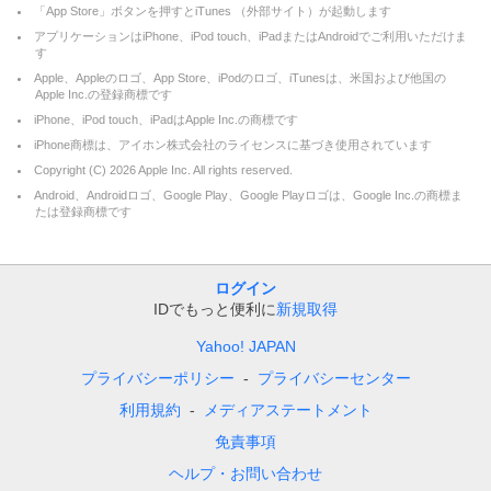
「App Store」ボタンを押すとiTunes （外部サイト）が起動します
アプリケーションはiPhone、iPod touch、iPadまたはAndroidでご利用いただけま
す
Apple、Appleのロゴ、App Store、iPodのロゴ、iTunesは、米国および他国の
Apple Inc.の登録商標です
iPhone、iPod touch、iPadはApple Inc.の商標です
iPhone商標は、アイホン株式会社のライセンスに基づき使用されています
Copyright (C)
2026
Apple Inc. All rights reserved.
Android、Androidロゴ、Google Play、Google Playロゴは、Google Inc.の商標ま
たは登録商標です
ログイン
IDでもっと便利に
新規取得
Yahoo! JAPAN
プライバシーポリシー
プライバシーセンター
利用規約
メディアステートメント
免責事項
ヘルプ・お問い合わせ