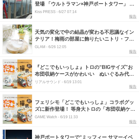
登場 「ウルトラマン×神戸ポートタワー」 神
戸市
Kiss PRESS
-
6/27 07:14
報告
天気の変化で中の結晶が変わる不思議なイン
テリア！梅雨の部屋に飾りたいニトリ・フェ
リシモ・ハンズの『ストームグラス』3選
GLAM
-
6/26 12:05
報告
『どこでもいっしょ』トロの“BIGサイズ”お
布団収納ケースがかわいい ぬいぐるみ代わ
りにも
リアルサウンド
-
6/19 13:01
報告
フェリシモ「どこでもいっしょ」コラボグッ
ズに新作登場！ 等身大トロの「布団収納ケー
ス」など販売開始
GAME Watch
-
6/19 11:33
報告
神戸ポートタワーで“ミッフィー サマーイベ