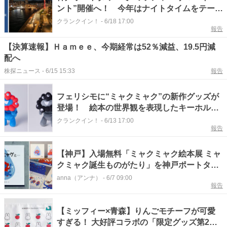
ント”開催へ！ 今年はナイトタイムをテーマ
に展開
クランクイン！
-
6/18 17:00
報告
【決算速報】Ｈａｍｅｅ、今期経常は52％減益、19.5円減
配へ
株探ニュース
-
6/15 15:33
報告
フェリシモに“ミャクミャク”の新作グッズが
登場！ 絵本の世界観を表現したキーホルダ
ー＆ワインなど展開
クランクイン！
-
6/13 17:00
報告
【神戸】入場無料「ミャクミャク絵本展 ミャ
クミャク誕生ものがたり」を神戸ポートタワ
ーで開催！
anna（アンナ）
-
6/7 09:00
報告
【ミッフィー×青森】りんごモチーフが可愛
すぎる！ 大好評コラボの「限定グッズ第2