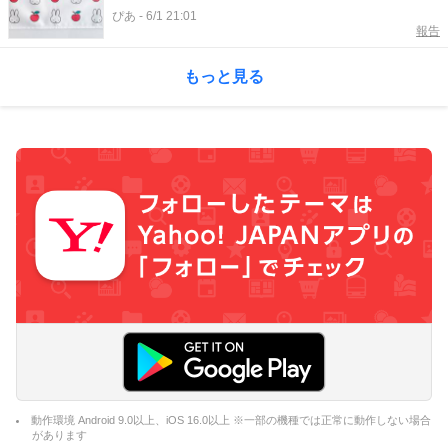
弾」出たよ
ぴあ
-
6/1 21:01
報告
もっと見る
動作環境 Android 9.0以上、iOS 16.0以上 ※一部の機種では正常に動作しない場合
があります