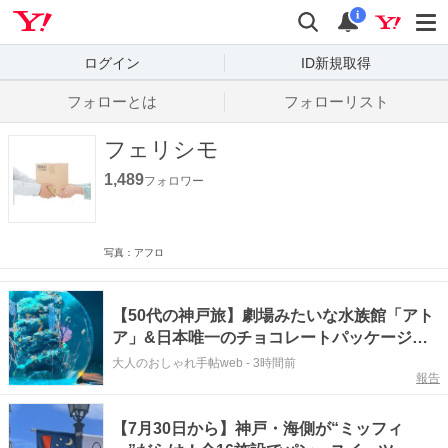
Yahoo! JAPAN
検索
通知数
i
ログイン
ID新規取得
フォローとは
フォローリスト
フェリシモ
1,489
フォロワー
写真：アフロ
【50代の神戸旅】劇場みたいな水族館「アト
ア」&日本唯一のチョコレートパッケージ専
門ミュージアム
大人のおしゃれ手帖web
-
3時間前
報告
【7月30日から】神戸・海側が“ミッフィ