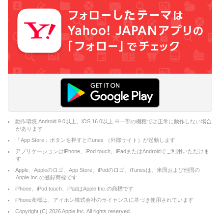
動作環境 Android 9.0以上、iOS 16.0以上 ※一部の機種では正常に動作しない場合
があります
「App Store」ボタンを押すとiTunes （外部サイト）が起動します
アプリケーションはiPhone、iPod touch、iPadまたはAndroidでご利用いただけま
す
Apple、Appleのロゴ、App Store、iPodのロゴ、iTunesは、米国および他国の
Apple Inc.の登録商標です
iPhone、iPod touch、iPadはApple Inc.の商標です
iPhone商標は、アイホン株式会社のライセンスに基づき使用されています
Copyright (C)
2026
Apple Inc. All rights reserved.