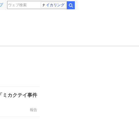
プ
イカリング
検索
V「ミカクテイ事件
報告