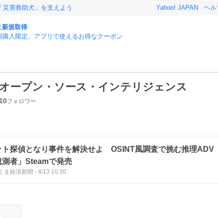
「災害救助犬」を支えよう
Yahoo! JAPAN
ヘル
に
新規取得
回購入限定、アプリで使えるお得なクーポン
オープン・ソース・インテリジェンス
10
フォロワー
ット探偵となり事件を解決せよ OSINT風調査で挑む推理AD
測者」Steamで発売
くま経済新聞
-
4/13 10:30