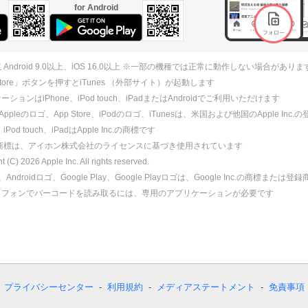
for Android
 Android 9.0以上、iOS 16.0以上 ※一部の機種では正常に動作しない場合がありま
 Store」ボタンを押すとiTunes （外部サイト）が起動します
ションはiPhone、iPod touch、iPadまたはAndroidでご利用いただけます
、Appleのロゴ、App Store、iPodのロゴ、iTunesは、米国および他国のApple Inc
、iPod touch、iPadはApple Inc.の商標です
ne商標は、アイホン株式会社のライセンスに基づき使用されています
ht (C)
2026
Apple Inc. All rights reserved.
id、Androidロゴ、Google Play、Google Playロゴは、Google Inc.の商標または
トフォンでバーコードを読み取るには、専用のアプリケーションが必要です
プライバシーセンター
利用規約
メディアステートメント
免責事項