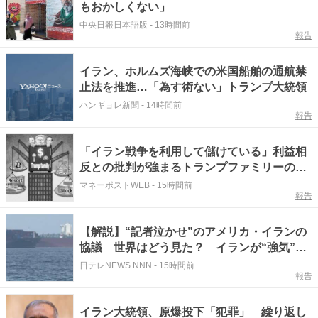
もおかしくない」
中央日報日本語版
-
13時間前
報告
イラン、ホルムズ海峡での米国船舶の通航禁
止法を推進…「為す術ない」トランプ大統領
ハンギョレ新聞
-
14時間前
報告
「イラン戦争を利用して儲けている」利益相
反との批判が強まるトランプファミリーの不
正蓄財疑惑 株取引にくわえて「本業」の不
マネーポストWEB
-
15時間前
報告
動産開発でも世界の“優良物件”を物色
【解説】“記者泣かせ”のアメリカ・イランの
協議 世界はどう見た？ イランが“強気”の
理由とは？
日テレNEWS NNN
-
15時間前
報告
イラン大統領、原爆投下「犯罪」 繰り返し