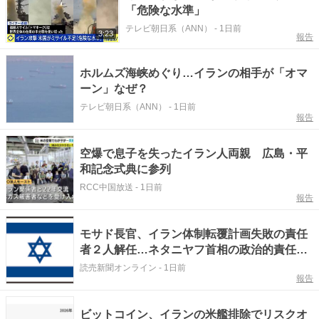
「危険な水準」
テレビ朝日系（ANN）
-
1日前
3:23
報告
ホルムズ海峡めぐり…イランの相手が「オマ
ーン」なぜ？
テレビ朝日系（ANN）
-
1日前
報告
空爆で息子を失ったイラン人両親 広島・平
和記念式典に参列
RCC中国放送
-
1日前
報告
モサド長官、イラン体制転覆計画失敗の責任
者２人解任…ネタニヤフ首相の政治的責任回
避が目的との指摘も
読売新聞オンライン
-
1日前
報告
ビットコイン、イランの米艦排除でリスクオ