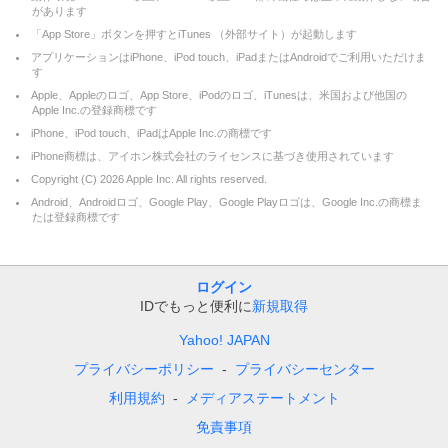
があります
「App Store」ボタンを押すとiTunes （外部サイト）が起動します
アプリケーションはiPhone、iPod touch、iPadまたはAndroidでご利用いただけま
す
Apple、Appleのロゴ、App Store、iPodのロゴ、iTunesは、米国および他国の
Apple Inc.の登録商標です
iPhone、iPod touch、iPadはApple Inc.の商標です
iPhone商標は、アイホン株式会社のライセンスに基づき使用されています
Copyright (C)
2026
Apple Inc. All rights reserved.
Android、Androidロゴ、Google Play、Google Playロゴは、Google Inc.の商標ま
たは登録商標です
ログイン
IDでもっと便利に
新規取得
Yahoo! JAPAN
プライバシーポリシー
プライバシーセンター
利用規約
メディアステートメント
免責事項