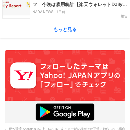
フ 今晩は雇用統計【楽天ウォレットDaily
Report】
NADA NEWS
-
1日前
報告
もっと見る
動作環境 Android 9.0以上、iOS 16.0以上 ※一部の機種では正常に動作しない場合