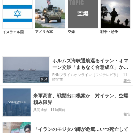
アメリカ軍
空爆
戦争・紛争
イスラエル国
ホルムズ海峡通航巡るイラン・オマ
ーン交渉「まもなく合意成立」か
石油輸送再開へ期待 アメリカ軍の
FNNプライムオンライン（フジテレビ系）
-
11
0:54
時間前
海上封鎖も解除へ 米報道
報告
米軍高官、戦闘出口模索か 対イラン、空爆
頼み限界
共同通信
-
11時間前
報告
「イランのモジタバ師が危篤…いつ死亡して