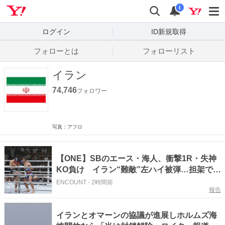
Yahoo! JAPAN
検索
通知数
i
ログイン
ID新規取得
フォローとは
フォローリスト
イラン
74,746
フォロワー
写真：アフロ
【ONE】SBのエース・海人、衝撃1R・失神
KO負け イラン“難敵”左ハイ被弾…担架で搬
送、トーナメント初戦でまさかの敗退
ENCOUNT
-
2時間前
報告
イランとオマーンの協議が進展しホルムズ海