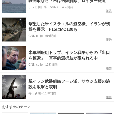
峡開放なら「米は封鎖解除」ロイター報道
テレビ朝日系（ANN）
-
4時間前
報告
撃墜した米イスラエルの航空機、イランが残
骸を展示 F15にMC130も
CNN.co.jp
-
6時間前
報告
米軍制服組トップ、イラン戦争からの「出口
を模索」 軍事的選択肢が限られる中
CNN.co.jp
-
11時間前
報告
親イラン武装組織フーシ派、サウジ支援の施
設を攻撃と表明
毎日新聞
-
11時間前
報告
おすすめのテーマ