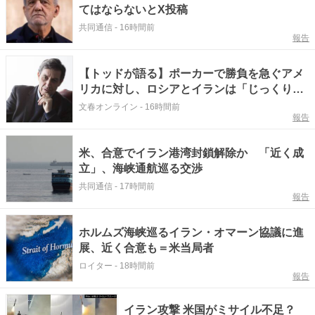
てはならないとX投稿
共同通信
-
16時間前
報告
【トッドが語る】ポーカーで勝負を急ぐアメ
リカに対し、ロシアとイランは「じっくりと
相手を追い詰めるチェスプレイヤー」〈2つ
文春オンライン
-
16時間前
報告
の戦争を分析する〉
米、合意でイラン港湾封鎖解除か 「近く成
立」、海峡通航巡る交渉
共同通信
-
17時間前
報告
ホルムズ海峡巡るイラン・オマーン協議に進
展、近く合意も＝米当局者
ロイター
-
18時間前
報告
イラン攻撃 米国がミサイル不足？