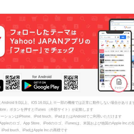
for Android
 Android 9.0以上、iOS 16.0以上 ※一部の機種では正常に動作しない場合がありま
 Store」ボタンを押すとiTunes （外部サイト）が起動します
ションはiPhone、iPod touch、iPadまたはAndroidでご利用いただけます
、Appleのロゴ、App Store、iPodのロゴ、iTunesは、米国および他国のApple Inc
、iPod touch、iPadはApple Inc.の商標です