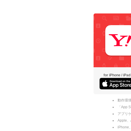
for iPhone / iPad
動作環境
「App
アプリケー
Apple
iPhone