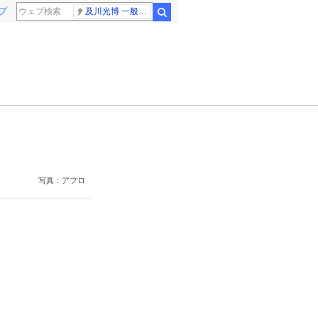
プ
及川光博 一般女性
検索
写真：アフロ