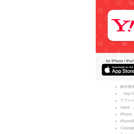
for iPhone / iPad
動作環境
「App
アプリケー
Apple
iPhone
iPho
Copyrig