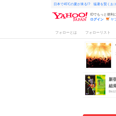
日本で45℃の夏が来る!? 猛暑を賢く
IDでもっと便利
ログイン
ヤ
フォローとは
フォローリスト
新宿
組
Bezz