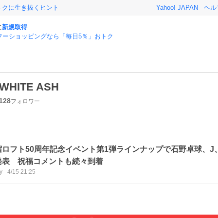
おトクに生き抜くヒント
Yahoo! JAPAN
ヘル
に
新規取得
フーショッピングなら「毎日5％」おトク
WHITE ASH
128
フォロワー
ロフト50周年記念イベント第1弾ラインナップで石野卓球、J、OL
発表 祝福コメントも続々到着
y
-
4/15 21:25