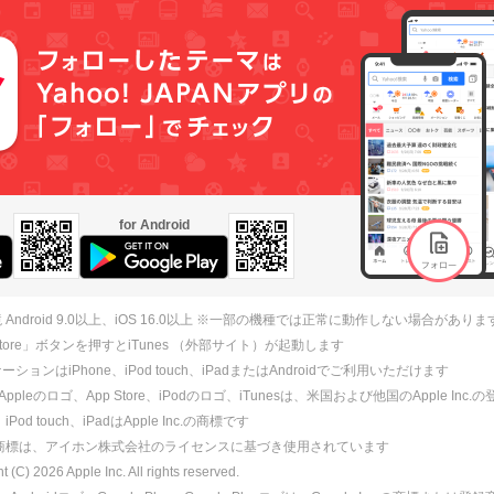
for Android
 Android 9.0以上、iOS 16.0以上 ※一部の機種では正常に動作しない場合がありま
 Store」ボタンを押すとiTunes （外部サイト）が起動します
ションはiPhone、iPod touch、iPadまたはAndroidでご利用いただけます
、Appleのロゴ、App Store、iPodのロゴ、iTunesは、米国および他国のApple Inc
、iPod touch、iPadはApple Inc.の商標です
ne商標は、アイホン株式会社のライセンスに基づき使用されています
ht (C)
2026
Apple Inc. All rights reserved.