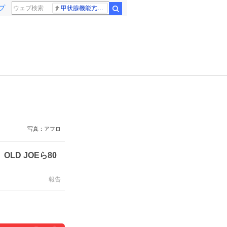
プ
甲状腺機能亢進症
検索
写真：アフロ
D JOEら80
報告