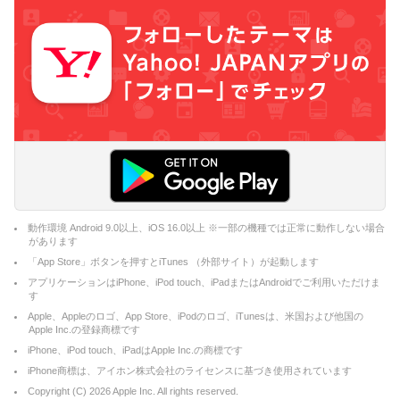
動作環境 Android 9.0以上、iOS 16.0以上 ※一部の機種では正常に動作しない場合
があります
「App Store」ボタンを押すとiTunes （外部サイト）が起動します
アプリケーションはiPhone、iPod touch、iPadまたはAndroidでご利用いただけま
す
Apple、Appleのロゴ、App Store、iPodのロゴ、iTunesは、米国および他国の
Apple Inc.の登録商標です
iPhone、iPod touch、iPadはApple Inc.の商標です
iPhone商標は、アイホン株式会社のライセンスに基づき使用されています
Copyright (C)
2026
Apple Inc. All rights reserved.