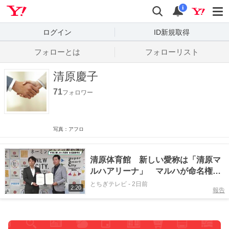
Yahoo! JAPAN
検索
通知数
i
ログイン
ID新規取得
フォローとは
フォローリスト
清原慶子
71
フォロワー
写真：アフロ
清原体育館 新しい愛称は「清原マ
ルハアリーナ」 マルハが命名権獲
得 契約調印式 宇都宮市
とちぎテレビ
-
2日前
2:20
報告