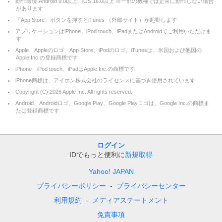
動作環境 Android 9.0以上、iOS 16.0以上 ※一部の機種では正常に動作しない場合
があります
「App Store」ボタンを押すとiTunes （外部サイト）が起動します
アプリケーションはiPhone、iPod touch、iPadまたはAndroidでご利用いただけま
す
Apple、Appleのロゴ、App Store、iPodのロゴ、iTunesは、米国および他国の
Apple Inc.の登録商標です
iPhone、iPod touch、iPadはApple Inc.の商標です
iPhone商標は、アイホン株式会社のライセンスに基づき使用されています
Copyright (C)
2026
Apple Inc. All rights reserved.
Android、Androidロゴ、Google Play、Google Playロゴは、Google Inc.の商標ま
たは登録商標です
ログイン
IDでもっと便利に
新規取得
Yahoo! JAPAN
プライバシーポリシー
プライバシーセンター
利用規約
メディアステートメント
免責事項