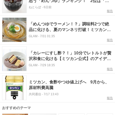
思う「めんつゆ」ランキング！ 2位は「追
いがつおつゆ（ミツカン）」、1位は？
ねとらぼ
-
6日前
報告
「めんつゆでラーメン！？」調味料2つで絶
品に化ける、夏のマンネリ打破！ミツカン公
式の頼もしい一杯とは
GLAM
-
7/31 01:35
報告
「カレーにすし酢？！」10分でレトルトが贅
沢和食に化ける【ミツカン公式】のアイデア
レシピとは
GLAM
-
7/29 18:35
報告
ミツカン、食酢やつゆ値上げへ 9月から、
原材料費高騰
共同通信
-
7/17 13:43
報告
おすすめのテーマ