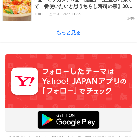
で一番使いたいと思うちらし寿司の素】300
名が選ぶ1位に「具を用意しなくてもしっか
TRILL ニュース
-
2/27 11:35
報告
り」「やさしめの味付け」
もっと見る