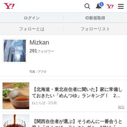
Yahoo! JAPAN
検索
通知数
i
ログイン
ID新規取得
フォローとは
フォローリスト
Mizkan
291
フォロワー
写真：アフロ
【北海道・東北在住者に聞いた】家に常備し
ておきたい「めんつゆ」ランキング！ 2位
は「追いがつおつゆ（ミツカン）」、1位
ねとらぼ
-
2日前
報告
は？
【関西在住者が選ぶ】そうめんに一番合うと