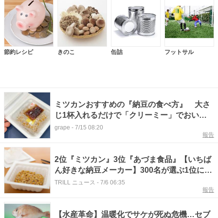
節約レシピ
きのこ
缶詰
フットサル
ミツカンおすすめの『納豆の食べ方』 大さ
じ1杯入れるだけで「クリーミー」でおいし
い！
grape
-
7/15 08:20
報告
2位『ミツカン』3位『あづま食品』【いちば
ん好きな納豆メーカー】300名が選ぶ1位に
「タレが美味しい」「小粒で食べやすい」
TRILL ニュース
-
7/6 06:35
報告
【水産革命】温暖化でサケが死ぬ危機…セブ