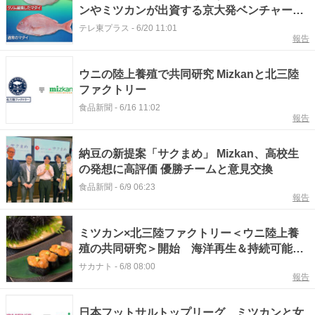
ンやミツカンが出資する京大発ベンチャー
「ゲノム技術」の凄み
テレ東プラス
-
6/20 11:01
報告
ウニの陸上養殖で共同研究 Mizkanと北三陸
ファクトリー
食品新聞
-
6/16 11:02
報告
納豆の新提案「サクまめ」 Mizkan、高校生
の発想に高評価 優勝チームと意見交換
食品新聞
-
6/9 06:23
報告
ミツカン×北三陸ファクトリー＜ウニ陸上養
殖の共同研究＞開始 海洋再生＆持続可能
な“すし文化”の実現へ
サカナト
-
6/8 08:00
報告
日本フットサルトップリーグ、ミツカンと女