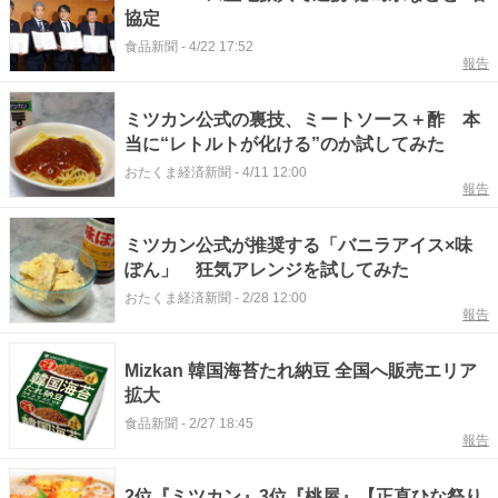
協定
食品新聞
-
4/22 17:52
報告
ミツカン公式の裏技、ミートソース＋酢 本
当に“レトルトが化ける”のか試してみた
おたくま経済新聞
-
4/11 12:00
報告
ミツカン公式が推奨する「バニラアイス×味
ぽん」 狂気アレンジを試してみた
おたくま経済新聞
-
2/28 12:00
報告
Mizkan 韓国海苔たれ納豆 全国へ販売エリア
拡大
食品新聞
-
2/27 18:45
報告
2位『ミツカン』3位『桃屋』【正直ひな祭り