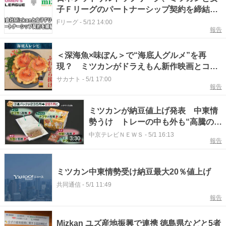
子Ｆリーグのパートナーシップ契約を締結！
“次世代の挑戦”を支える新たな取り組み
Fリーグ
-
5/12 14:00
報告
＜深海魚×味ぽん＞で“海底人グルメ”を再
現？ ミツカンがドラえもん新作映画とコラ
ボで「海底ぽんレシピ」公開
サカナト
-
5/1 17:00
報告
ミツカンが納豆値上げ発表 中東情
勢うけ トレーの中も外も“高騰の
嵐”
中京テレビＮＥＷＳ
-
5/1 16:13
3:30
報告
ミツカン中東情勢受け納豆最大20％値上げ
共同通信
-
5/1 11:49
報告
Mizkan ユズ産地振興で連携 徳島県などと5者