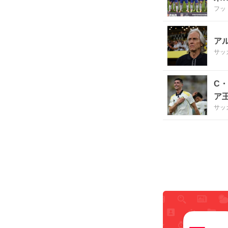
フッ
ア
サッ
C
ア
サッ