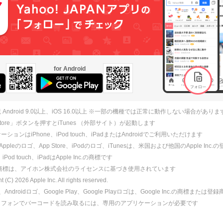
for Android
 Android 9.0以上、iOS 16.0以上 ※一部の機種では正常に動作しない場合がありま
 Store」ボタンを押すとiTunes （外部サイト）が起動します
ションはiPhone、iPod touch、iPadまたはAndroidでご利用いただけます
、Appleのロゴ、App Store、iPodのロゴ、iTunesは、米国および他国のApple Inc
、iPod touch、iPadはApple Inc.の商標です
ne商標は、アイホン株式会社のライセンスに基づき使用されています
ht (C)
2026
Apple Inc. All rights reserved.
id、Androidロゴ、Google Play、Google Playロゴは、Google Inc.の商標または
トフォンでバーコードを読み取るには、専用のアプリケーションが必要です