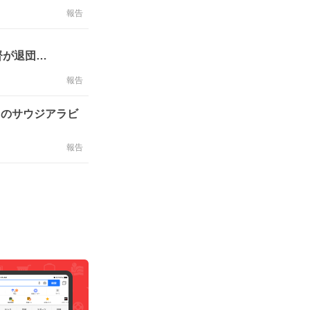
報告
督が退団…
報告
目のサウジアラビ
報告