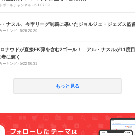
トボールチャンネル
-
6/1 07:39
ル・ナスル、今季リーグ制覇に導いたジョルジェ・ジェズス監
カーキング
-
5/29 20:20
・ロナウドが直接FK弾を含む2ゴール！ アル・ナスルが11度
王者に輝く
カーキング
-
5/22 06:31
もっと見る