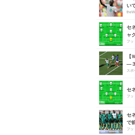
い
th
セ
ャ
フッ
【
―
スポ
セ
フッ
セ
で
フッ