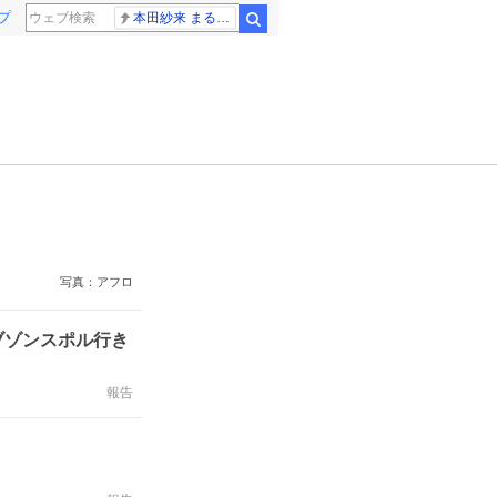
プ
本田紗来 まるでお人形
検索
写真：アフロ
ブゾンスポル行き
報告