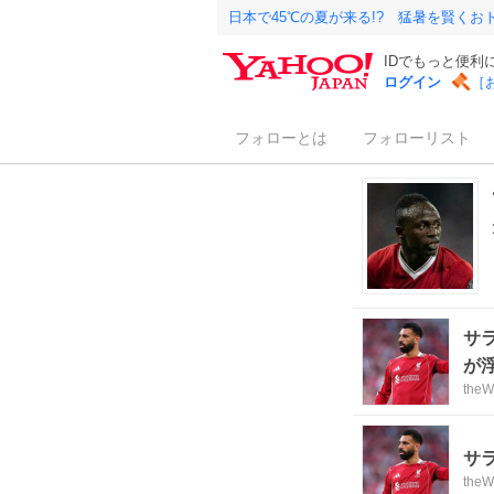
日本で45℃の夏が来る!? 猛暑を賢く
IDでもっと便利
ログイン
［
フォローとは
フォローリスト
サ
が
th
サ
th