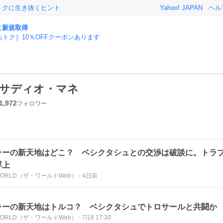
おトクに生き抜くヒント
Yahoo! JAPAN
ヘル
に
新規取得
おトク］10％OFFクーポンあります
サディオ・マネ
1,972
フォロワー
ラーの新天地はどこ？ ベシクタシュとの交渉は破談に。トラ
浮上
eWORLD（ザ・ワールドWeb）
-
4日前
ラーの新天地はトルコ？ ベシクタシュでトロサールと共闘か
eWORLD（ザ・ワールドWeb）
-
7/18 17:30