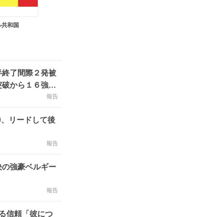
ル共和国
半終了間際２発被
突破から１６強な
報告
0、リードして後
報告
決の強豪ベルギー
報告
る信頼「彼につ