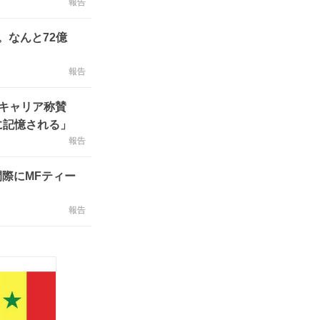
報告
。なんと72億
報告
キャリア称賛
に記憶される」
報告
際にMFティー
報告