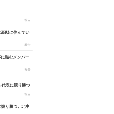
報告
は豪邸に住んでい
報告
杯に臨むメンバー
報告
ル代表に競り勝つ
報告
に競り勝つ。北中