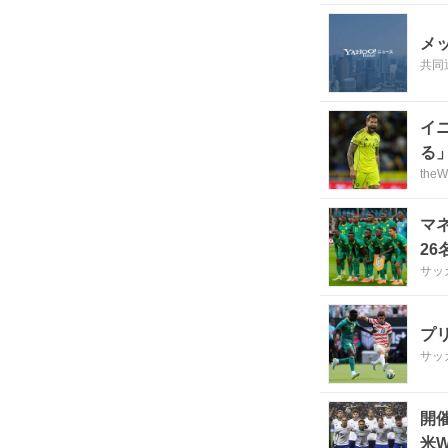
メ
共同
イ
る
th
マ
26
サッ
プ
サッ
開
米