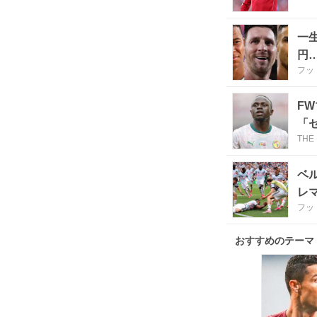
一
円
フッ
F
「
THE
ベ
レ
フッ
おすすめのテーマ