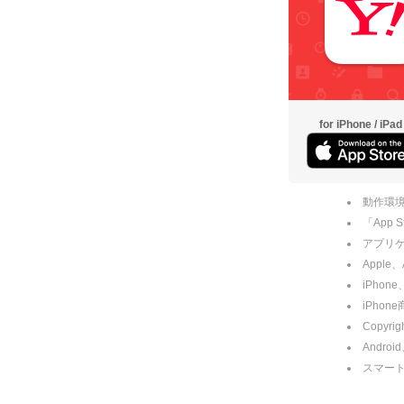
for iPhone / iPad
動作環境
「App
アプリケー
Apple
iPhone
iPho
Copyrig
Andro
スマー