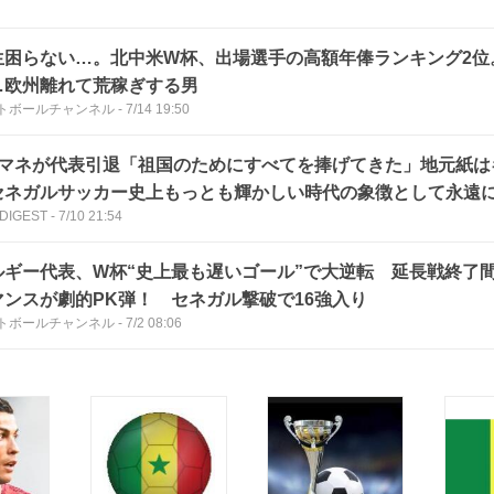
生困らない…。北中米W杯、出場選手の高額年俸ランキング2位
…欧州離れて荒稼ぎする男
トボールチャンネル
-
7/14 19:50
Wマネが代表引退「祖国のためにすべてを捧げてきた」地元紙は
セネガルサッカー史上もっとも輝かしい時代の象徴として永遠
 DIGEST
-
7/10 21:54
ルギー代表、W杯“史上最も遅いゴール”で大逆転 延長戦終了間
マンスが劇的PK弾！ セネガル撃破で16強入り
トボールチャンネル
-
7/2 08:06