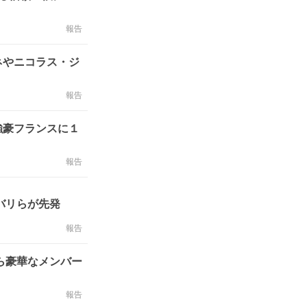
報告
ネやニコラス・ジ
報告
強豪フランスに１
報告
バリらが先発
報告
ら豪華なメンバー
報告