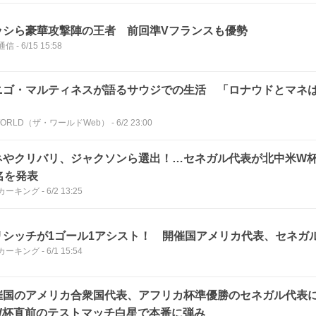
ッシら豪華攻撃陣の王者 前回準Vフランスも優勢
通信
-
6/15 15:58
ニゴ・マルティネスが語るサウジでの生活 「ロナウドとマネ
」
eWORLD（ザ・ワールドWeb）
-
6/2 23:00
ネやクリバリ、ジャクソンら選出！…セネガル代表が北中米W
名を発表
カーキング
-
6/2 13:25
リシッチが1ゴール1アシスト！ 開催国アメリカ代表、セネガ
カーキング
-
6/1 15:54
催国のアメリカ合衆国代表、アフリカ杯準優勝のセネガル代表
W杯直前のテストマッチ白星で本番に弾み