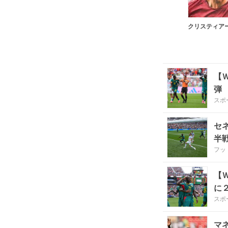
【
弾
スポ
ら
セ
半
フッ
【
に
スポ
マ