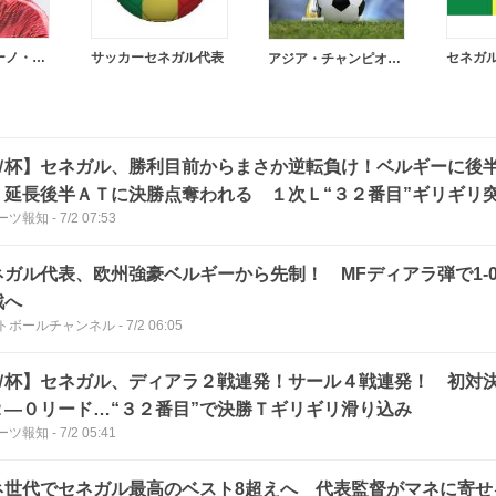
クリスティアーノ・ロナウド
サッカーセネガル代表
セネガ
アジア・チャンピオンズリーグ
Ｗ杯】セネガル、勝利目前からまさか逆転負け！ベルギーに後
 延長後半ＡＴに決勝点奪われる １次Ｌ“３２番目”ギリギリ
ーツ報知
-
7/2 07:53
ず
ネガル代表、欧州強豪ベルギーから先制！ MFディアラ弾で1-
戦へ
トボールチャンネル
-
7/2 06:05
Ｗ杯】セネガル、ディアラ２戦連発！サール４戦連発！ 初対
２―０リード…“３２番目”で決勝Ｔギリギリ滑り込み
ーツ報知
-
7/2 05:41
ネ世代でセネガル最高のベスト8超えへ 代表監督がマネに寄せ