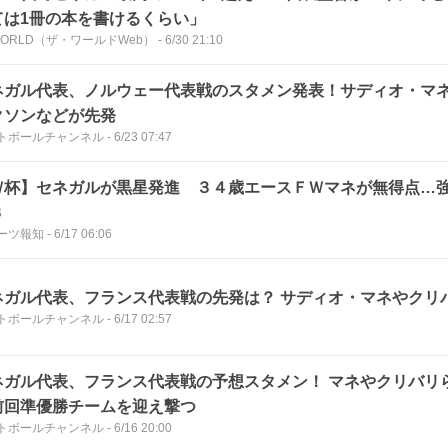
ては1冊の本を書けるくらい」
eWORLD（ザ・ワールドWeb）
-
6/30 21:10
ネガル代表、ノルウェー代表戦のスタメン発表！サディオ・マ
クソンなどが先発
トボールチャンネル
-
6/23 07:47
Ｗ杯】セネガルが黒星発進 ３４歳エースＦＷマネが無得点…
３
ーツ報知
-
6/17 06:06
ネガル代表、フランス代表戦の先発は？ サディオ・マネやクリ
トボールチャンネル
-
6/17 02:57
ネガル代表、フランス代表戦の予想スタメン！ マネやクリバリ
前回準優勝チームを迎え撃つ
トボールチャンネル
-
6/16 20:00