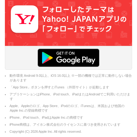
動作環境 Android 9.0以上、iOS 16.0以上 ※一部の機種では正常に動作しない場合
があります
「App Store」ボタンを押すとiTunes （外部サイト）が起動します
アプリケーションはiPhone、iPod touch、iPadまたはAndroidでご利用いただけま
す
Apple、Appleのロゴ、App Store、iPodのロゴ、iTunesは、米国および他国の
Apple Inc.の登録商標です
iPhone、iPod touch、iPadはApple Inc.の商標です
iPhone商標は、アイホン株式会社のライセンスに基づき使用されています
Copyright (C)
2026
Apple Inc. All rights reserved.