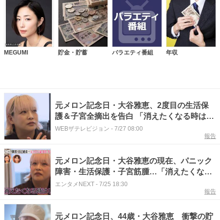
MEGUMI
貯金・貯蓄
バラエティ番組
年収
元メロン記念日・大谷雅恵、2度目の生活保
護＆子宮全摘出を告白 「消えたくなる時はい
っぱいある」＜ダマってられない女たち3＞
WEBザテレビジョン
-
7/27 08:00
報告
元メロン記念日・大谷雅恵の現在、パニック
障害・生活保護・子宮筋腫…「消えたくなる
時はいっぱいある」
エンタメNEXT
-
7/25 18:30
報告
元メロン記念日、44歳・大谷雅恵 衝撃の貯