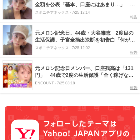
金額を公表「基本、口座にはあまり…」 現
在の唯一の仕事
スポニチアネックス
-
7/25 12:14
報告
元メロン記念日、44歳・大谷雅恵 2度目の
生活保護、子宮全摘出決断を初告白「何があ
っても生きるって」
スポニチアネックス
-
7/25 12:02
報告
元メロン記念日メンバー、口座残高は「131
円」 44歳で2度の生活保護「全く稼げなく
なって」
ENCOUNT
-
7/25 08:18
報告