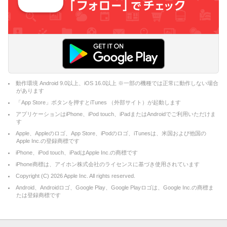
動作環境 Android 9.0以上、iOS 16.0以上 ※一部の機種では正常に動作しない場合
があります
「App Store」ボタンを押すとiTunes （外部サイト）が起動します
アプリケーションはiPhone、iPod touch、iPadまたはAndroidでご利用いただけま
す
Apple、Appleのロゴ、App Store、iPodのロゴ、iTunesは、米国および他国の
Apple Inc.の登録商標です
iPhone、iPod touch、iPadはApple Inc.の商標です
iPhone商標は、アイホン株式会社のライセンスに基づき使用されています
Copyright (C)
2026
Apple Inc. All rights reserved.
Android、Androidロゴ、Google Play、Google Playロゴは、Google Inc.の商標ま
たは登録商標です