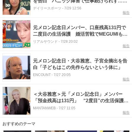
を告白 パニック障害で仕事続けられず…子
宮全摘出も重なる
デイリースポーツ
-
7/29 12:56
報告
元メロン記念日メンバー、口座残高131円で
二度目の生活保護 婚活苦戦でMEGUMIも眉
をひそめた『ダマってられない女たち
リアルサウンド
-
7/28 20:02
報告
season3』#3
元メロン記念日・大谷雅恵、子宮全摘出を告
白「子どもはこの先作らないという体に」
ENCOUNT
-
7/27 20:05
報告
＜大谷雅恵＞元「メロン記念日」メンバー
「預金残高は131円」 “2度目”の生活保護受
給も告白
MANTANWEB
-
7/27 11:05
報告
おすすめのテーマ