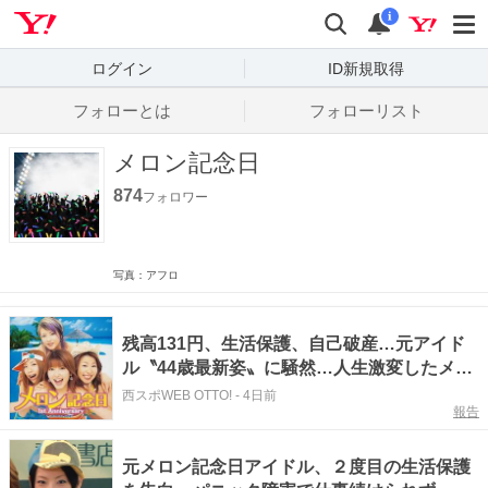
Yahoo! JAPAN
検索
通知数
i
ログイン
ID新規取得
フォローとは
フォローリスト
メロン記念日
874
フォロワー
写真：アフロ
残高131円、生活保護、自己破産…元アイド
ル〝44歳最新姿〟に騒然…人生激変したメロ
ン記念日・大谷雅恵に「驚いた…」「幸せに
西スポWEB OTTO!
-
4日前
報告
なってほしい」の声
元メロン記念日アイドル、２度目の生活保護