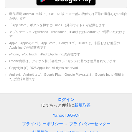
動作環境 Android 9.0以上、iOS 16.0以上 ※一部の機種では正常に動作しない場合
があります
「App Store」ボタンを押すとiTunes （外部サイト）が起動します
アプリケーションはiPhone、iPod touch、iPadまたはAndroidでご利用いただけま
す
Apple、Appleのロゴ、App Store、iPodのロゴ、iTunesは、米国および他国の
Apple Inc.の登録商標です
iPhone、iPod touch、iPadはApple Inc.の商標です
iPhone商標は、アイホン株式会社のライセンスに基づき使用されています
Copyright (C)
2026
Apple Inc. All rights reserved.
Android、Androidロゴ、Google Play、Google Playロゴは、Google Inc.の商標ま
たは登録商標です
ログイン
IDでもっと便利に
新規取得
Yahoo! JAPAN
プライバシーポリシー
プライバシーセンター