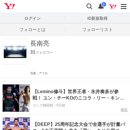
Yahoo! JAPAN
検索
通知数
i
ログイン
ID新規取得
フォローとは
フォローリスト
長南亮
31
フォロワー
写真：アフロ
【Lemino修斗】世界王者・永井奏多が参
戦！ ユン・チーKOのニコラ・リー・キンギ
と激突。河名マストが初参戦でTTF勝利のテ
ゴング格闘技
-
5日前
報告
ィル・タンと対戦。5連勝・飯野雄斗がONE
ムエタイからMMA転向の“教授”と対戦＝9月
24日
【DEEP】25周年記念大会で全選手が計量パ