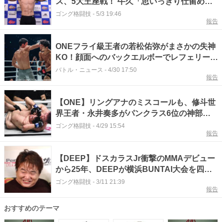
ス、5大王座戦！ 牛久「思いっきり仕留め
に」vs.水野「世代交代」、再戦・大原vs.倉
ゴング格闘技
-
5/3 19:46
報告
本「完全決着」、村元「ハイスピードMMA」
vs.力也「必勝」、寝技の鹿志村vs.打撃の平
松、王者の真価・杉山vs.知名
ONEフライ級王者の若松佑弥がまさかの失神
KO！顔面へのバックエルボーでレフェリース
トップ
バトル・ニュース
-
4/30 17:50
報告
【ONE】リングアナのミスコールも、修斗世
界王者・永井奏多がパンクラス6位の神部篤
哉に判定勝ち
ゴング格闘技
-
4/29 15:54
報告
【DEEP】ドスカラスJr衝撃のMMAデビュー
から25年、DEEPが横浜BUNTAI大会を四半
世紀ぶりに開催！＝5月4日（月・祝）
ゴング格闘技
-
3/11 21:39
報告
おすすめのテーマ