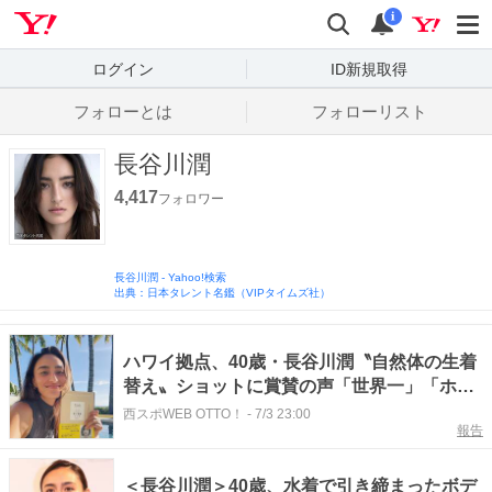
Yahoo! JAPAN
検索
通知数
i
ログイン
ID新規取得
フォローとは
フォローリスト
長谷川潤
4,417
フォロワー
長谷川潤
-
Yahoo!検索
出典：日本タレント名鑑（VIPタイムズ社）
ハワイ拠点、40歳・長谷川潤〝自然体の生着
替え〟ショットに賞賛の声「世界一」「ホノ
カアボーイを思い出しました」
西スポWEB OTTO！
-
7/3 23:00
報告
＜長谷川潤＞40歳、水着で引き締まったボデ