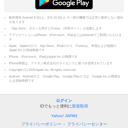
動作環境 Android 9.0以上、iOS 16.0以上 ※一部の機種では正常に動作しない場合
があります
「App Store」ボタンを押すとiTunes （外部サイト）が起動します
アプリケーションはiPhone、iPod touch、iPadまたはAndroidでご利用いただけま
す
Apple、Appleのロゴ、App Store、iPodのロゴ、iTunesは、米国および他国の
Apple Inc.の登録商標です
iPhone、iPod touch、iPadはApple Inc.の商標です
iPhone商標は、アイホン株式会社のライセンスに基づき使用されています
Copyright (C)
2026
Apple Inc. All rights reserved.
Android、Androidロゴ、Google Play、Google Playロゴは、Google Inc.の商標ま
たは登録商標です
ログイン
IDでもっと便利に
新規取得
Yahoo! JAPAN
プライバシーポリシー
プライバシーセンター