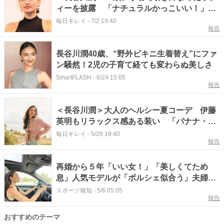
ィーを披露 「ナチュラルかっこいい！」
「ヘルシーでずっと憧れ」と話題
毎日キレイ
-
7/2 19:40
報告
長谷川潤40歳、“野外ビキニ生着替え”にファ
ン騒然！2児の子育て経ても変わらぬ美しさ
SmartFLASH
-
6/24 15:05
報告
＜長谷川潤＞大人のヘルシー夏コーデ 伊藤
英明もリラックス感ある装い 「バナナ・リ
パブリック」夏ビジュアルが公開
毎日キレイ
-
5/28 19:40
報告
再婚から５年「いい女！」「美しくてため
息」人気モデルが「ポルシェ似合う」夫婦シ
ョットも話題の長谷川潤
スポーツ報知
-
5/6 05:05
報告
おすすめのテーマ