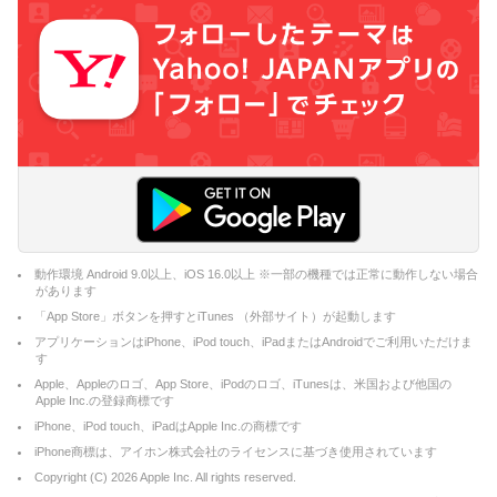
動作環境 Android 9.0以上、iOS 16.0以上 ※一部の機種では正常に動作しない場合
があります
「App Store」ボタンを押すとiTunes （外部サイト）が起動します
アプリケーションはiPhone、iPod touch、iPadまたはAndroidでご利用いただけま
す
Apple、Appleのロゴ、App Store、iPodのロゴ、iTunesは、米国および他国の
Apple Inc.の登録商標です
iPhone、iPod touch、iPadはApple Inc.の商標です
iPhone商標は、アイホン株式会社のライセンスに基づき使用されています
Copyright (C)
2026
Apple Inc. All rights reserved.