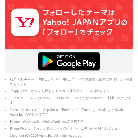
動作環境 Android 9.0以上、iOS 16.0以上 ※一部の機種では正常に動作しない場合
があります
「App Store」ボタンを押すとiTunes （外部サイト）が起動します
アプリケーションはiPhone、iPod touch、iPadまたはAndroidでご利用いただけま
す
Apple、Appleのロゴ、App Store、iPodのロゴ、iTunesは、米国および他国の
Apple Inc.の登録商標です
iPhone、iPod touch、iPadはApple Inc.の商標です
iPhone商標は、アイホン株式会社のライセンスに基づき使用されています
Copyright (C)
2026
Apple Inc. All rights reserved.