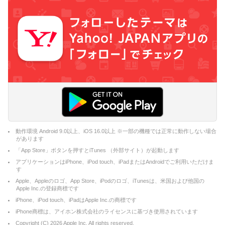
動作環境 Android 9.0以上、iOS 16.0以上 ※一部の機種では正常に動作しない場合
があります
「App Store」ボタンを押すとiTunes （外部サイト）が起動します
アプリケーションはiPhone、iPod touch、iPadまたはAndroidでご利用いただけま
す
Apple、Appleのロゴ、App Store、iPodのロゴ、iTunesは、米国および他国の
Apple Inc.の登録商標です
iPhone、iPod touch、iPadはApple Inc.の商標です
iPhone商標は、アイホン株式会社のライセンスに基づき使用されています
Copyright (C)
2026
Apple Inc. All rights reserved.