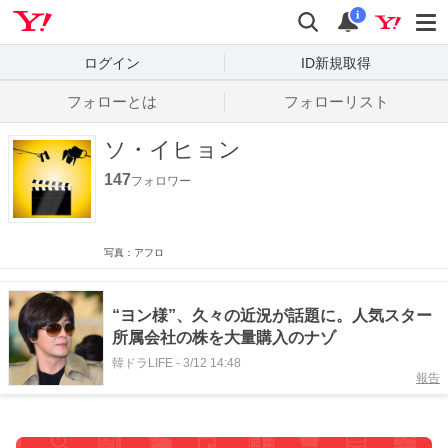
Yahoo! JAPAN
検索
通知数
i
ログイン
ID新規取得
フォローとは
フォローリスト
ソ・イヒョン
147
フォロワー
写真：アフロ
“ヨン様”、久々の近況が話題に。人気スター
所属会社の株を大量購入のナゾ
韓ドラLIFE
-
3/12 14:48
報告