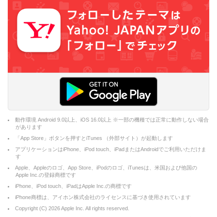
動作環境 Android 9.0以上、iOS 16.0以上 ※一部の機種では正常に動作しない場合
があります
「App Store」ボタンを押すとiTunes （外部サイト）が起動します
アプリケーションはiPhone、iPod touch、iPadまたはAndroidでご利用いただけま
す
Apple、Appleのロゴ、App Store、iPodのロゴ、iTunesは、米国および他国の
Apple Inc.の登録商標です
iPhone、iPod touch、iPadはApple Inc.の商標です
iPhone商標は、アイホン株式会社のライセンスに基づき使用されています
Copyright (C)
2026
Apple Inc. All rights reserved.