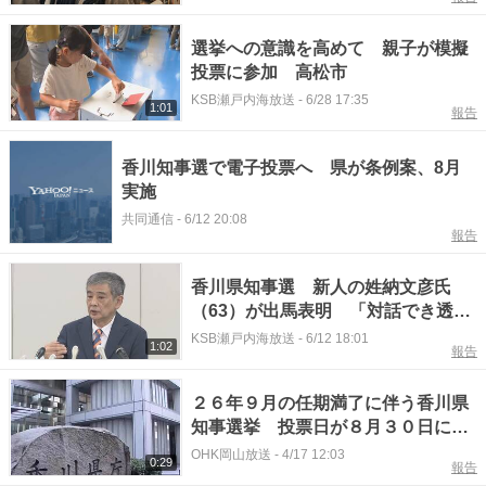
選挙への意識を高めて 親子が模擬
投票に参加 高松市
KSB瀬戸内海放送
-
6/28 17:35
1:01
報告
香川知事選で電子投票へ 県が条例案、8月
実施
共同通信
-
6/12 20:08
報告
香川県知事選 新人の姓納文彦氏
（63）が出馬表明 「対話でき透明
性のある県政に」
KSB瀬戸内海放送
-
6/12 18:01
1:02
報告
２６年９月の任期満了に伴う香川県
知事選挙 投票日が８月３０日に決
定 香川県選管【香川】
OHK岡山放送
-
4/17 12:03
0:29
報告