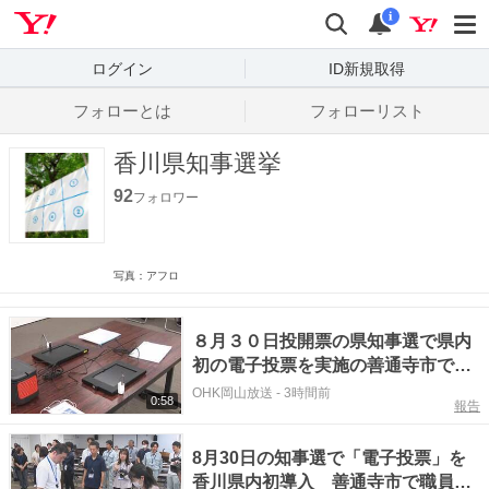
Yahoo! JAPAN
検索
通知数
i
ログイン
ID新規取得
フォローとは
フォローリスト
香川県知事選挙
92
フォロワー
写真：アフロ
８月３０日投開票の県知事選で県内
初の電子投票を実施の善通寺市で市
職員対象に「電子投票説明会」【香
OHK岡山放送
-
3時間前
0:58
報告
川】
8月30日の知事選で「電子投票」を
香川県内初導入 善通寺市で職員向