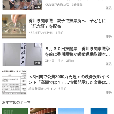
けの研修会
KSB瀬戸内海放送
-
7時間前
1:29
報告
香川県知事選 親子で投票所へ 子どもに
「記念証」を配布
KSB瀬戸内海放送
-
1日前
報告
８月３０日投開票 香川県知事選挙
を前に香川県警が選挙運動取締本部
設置【香川】
OHK岡山放送
-
3日前
0:58
報告
＜3日間で公費8000万円超＞の映像投影イベ
ント「高額では？」…情報開示した文書は黒
塗り、経済効果の指標は適切か
読売新聞オンライン
-
6日前
報告
おすすめのテーマ