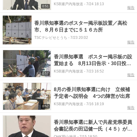
一の100万都市に」
KSB瀬戸内海放送
-
7/24 18:13
0:51
報告
香川県知事選のポスター掲示板設置／高松
市、８月６日までに５１６カ所
TSCテレビせとうち
-
7/23 20:02
報告
香川県知事選 ポスター掲示板の設
置始まる 8月13日告示・30日投開
票
KSB瀬戸内海放送
-
7/23 16:52
0:57
報告
8月の香川県知事選に向け 立候補
予定者へ説明会 4つの陣営が出席
KSB瀬戸内海放送
-
7/16 18:19
0:52
報告
香川県知事選に新人で共産党県委員
会書記長の田辺健一氏（４５）が出
馬表明 ８月３０日投開票【香川】
OHK岡山放送
-
7/15 18:50