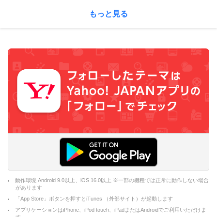
もっと見る
動作環境 Android 9.0以上、iOS 16.0以上 ※一部の機種では正常に動作しない場合
があります
「App Store」ボタンを押すとiTunes （外部サイト）が起動します
アプリケーションはiPhone、iPod touch、iPadまたはAndroidでご利用いただけま
す