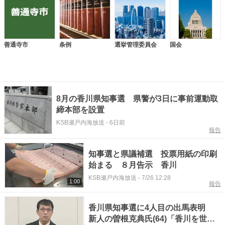
善通寺市
条例
選挙管理委員会
国会
8月の香川県知事選 県警が3日に事前運動取
締本部を設置
KSB瀬戸内海放送
-
6日前
報告
知事選と県議補選 投票用紙の印刷
始まる ８月告示 香川
KSB瀬戸内海放送
-
7/26 12:28
1:00
報告
香川県知事選に4人目の出馬表明
新人の曽根克典氏(64)「香川を世界