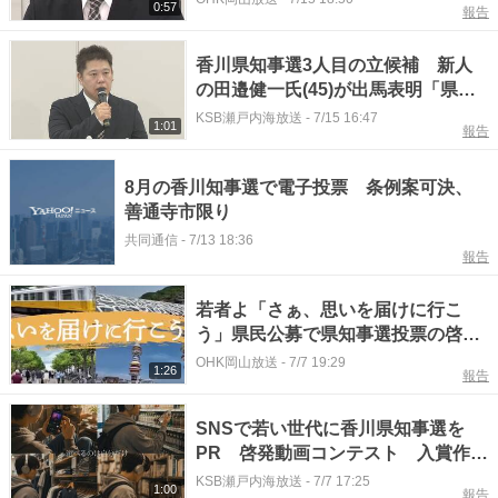
0:57
報告
香川県知事選3人目の立候補 新人
の田邉健一氏(45)が出馬表明「県民
の願いを受け止め、命や暮らしを守
KSB瀬戸内海放送
-
7/15 16:47
1:01
報告
る政治を」
8月の香川知事選で電子投票 条例案可決、
善通寺市限り
共同通信
-
7/13 18:36
報告
若者よ「さぁ、思いを届けに行こ
う」県民公募で県知事選投票の啓発
ショート動画を選考し３本を決定
OHK岡山放送
-
7/7 19:29
1:26
報告
【香川】
SNSで若い世代に香川県知事選を
PR 啓発動画コンテスト 入賞作品
は告示日(8月13日)からSNSに
KSB瀬戸内海放送
-
7/7 17:25
1:00
報告