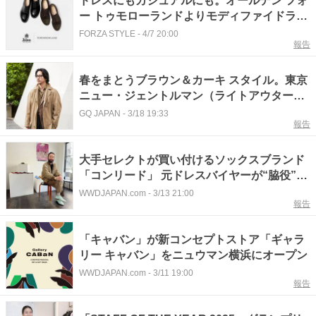
ドレスにもカジュアルにも。オールデン フォ
ー トゥモローランドよりモディファイドラス
ト採用の別注パンチドキャップトゥが登場!!
FORZA STYLE
-
4/7 20:00
報告
春をまとうブラウン＆カーキ スタイル。東京
ニュー・ジェントルマン（ライトアウター
編）──Vol.11 川辺圭一郎
GQ JAPAN
-
3/18 19:33
報告
大手セレクトが買い付けるソックスブランド
「コンリード」 元ドレスバイヤーが“脇役”に
見出した商機
WWDJAPAN.com
-
3/13 21:00
報告
「キャバン」が新コンセプトストア「ギャラ
リー キャバン」をニュウマン横浜にオープン
WWDJAPAN.com
-
3/11 19:00
報告