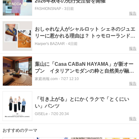
2026年秋冬の先行受注会を開催
FASHIONSNAP
-
3日前
報告
おしゃれな人がシャルロット シェネのジュエ
リーに惹かれる理由は？ トゥモローランドバ
イヤーのコーデ術を拝見
Harper's BAZAAR
-
4日前
報告
葉山に「Casa CABaN HAYAMA」が新オー
プン イタリアンモダンの粋と自然美が融合
したホテル
家庭画報.com
-
7/27 12:10
報告
「引き上がる」とにかくラクで「とくにい
い」パンツ
GISELe
-
7/20 20:34
報告
おすすめのテーマ