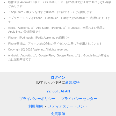
動作環境 Android 9.0以上、iOS 16.0以上 ※一部の機種では正常に動作しない場合
があります
「App Store」ボタンを押すとiTunes （外部サイト）が起動します
アプリケーションはiPhone、iPod touch、iPadまたはAndroidでご利用いただけま
す
Apple、Appleのロゴ、App Store、iPodのロゴ、iTunesは、米国および他国の
Apple Inc.の登録商標です
iPhone、iPod touch、iPadはApple Inc.の商標です
iPhone商標は、アイホン株式会社のライセンスに基づき使用されています
Copyright (C)
2026
Apple Inc. All rights reserved.
Android、Androidロゴ、Google Play、Google Playロゴは、Google Inc.の商標ま
たは登録商標です
ログイン
IDでもっと便利に
新規取得
Yahoo! JAPAN
プライバシーポリシー
プライバシーセンター
利用規約
メディアステートメント
免責事項