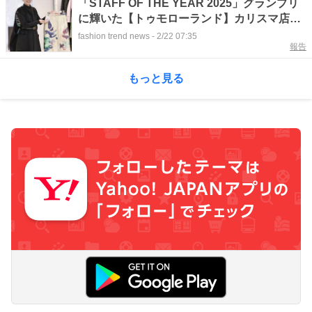
「STAFF OF THE YEAR 2025」グランプリ
に輝いた【トゥモローランド】カリスマ店員
仁藤さんって？
fashion trend news
-
2/22 07:35
報告
もっと見る