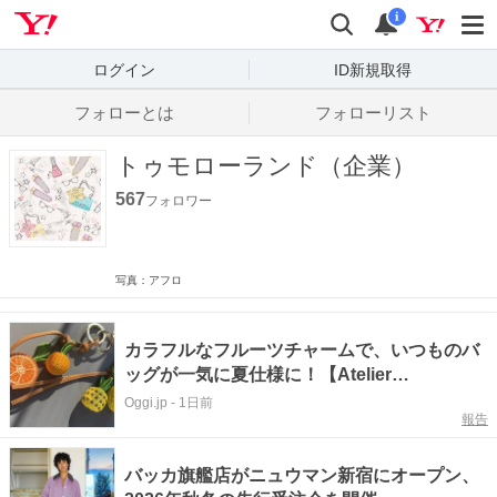
Yahoo! JAPAN
検索
通知数
i
ログイン
ID新規取得
フォローとは
フォローリスト
トゥモローランド（企業）
567
フォロワー
写真：アフロ
カラフルなフルーツチャームで、いつものバ
ッグが一気に夏仕様に！【Atelier
TOMORROWLAND】
Oggi.jp
-
1日前
報告
バッカ旗艦店がニュウマン新宿にオープン、