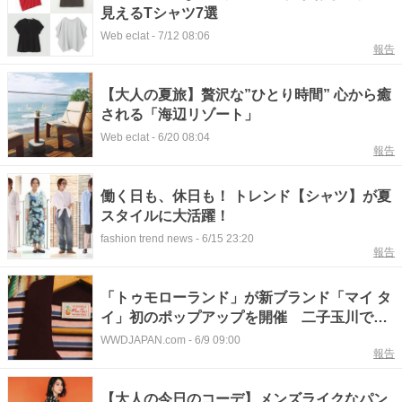
見えるTシャツ7選
Web eclat
-
7/12 08:06
報告
【大人の夏旅】贅沢な”ひとり時間” 心から癒
される「海辺リゾート」
Web eclat
-
6/20 08:04
報告
働く日も、休日も！ トレンド【シャツ】が夏
スタイルに大活躍！
fashion trend news
-
6/15 23:20
報告
「トゥモローランド」が新ブランド「マイ タ
イ」初のポップアップを開催 二子玉川で期
間限定出店
WWDJAPAN.com
-
6/9 09:00
報告
【大人の今日のコーデ】メンズライクなパン