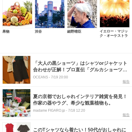
イエロー・マジッ
果物
渋谷
細野晴臣
ク・オーケストラ
「大人の黒ショーツ」はシャツorジャケット
合わせが正解！プロ直伝「グルカショーツ」
の極意
OCEANS
-
7/19 20:00
報告
夏の京都でおしゃれインテリア雑貨を発見！
作家の器やラグ、希少な観葉植物も。
madame FIGARO.jp
-
7/18 12:20
報告
このTシャツなら着たい！50代がおしゃれに