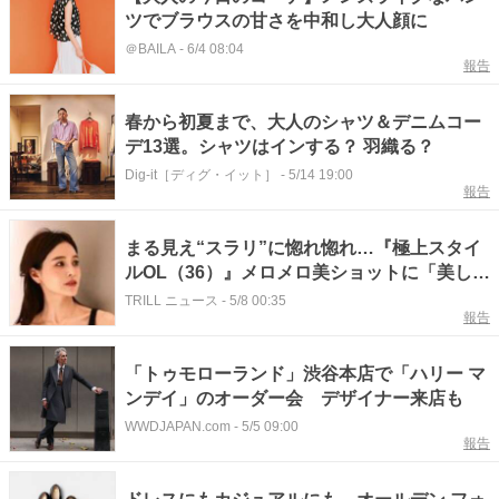
ツでブラウスの甘さを中和し大人顔に
＠BAILA
-
6/4 08:04
報告
春から初夏まで、大人のシャツ＆デニムコー
デ13選。シャツはインする？ 羽織る？
Dig-it［ディグ・イット］
-
5/14 19:00
報告
まる見え“スラリ”に惚れ惚れ…『極上スタイ
ルOL（36）』メロメロ美ショットに「美しす
ぎる女神」SNS絶賛
TRILL ニュース
-
5/8 00:35
報告
「トゥモローランド」渋谷本店で「ハリー マ
ンデイ」のオーダー会 デザイナー来店も
WWDJAPAN.com
-
5/5 09:00
報告