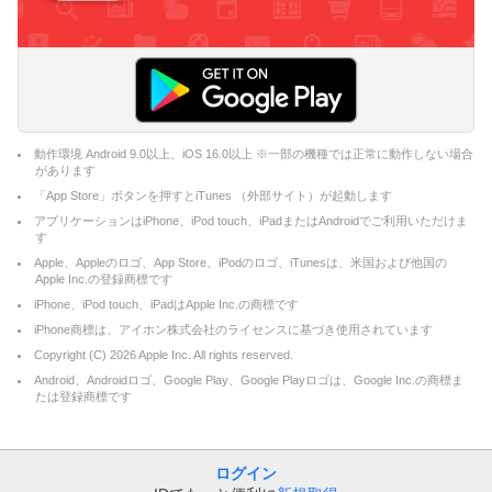
動作環境 Android 9.0以上、iOS 16.0以上 ※一部の機種では正常に動作しない場合
があります
「App Store」ボタンを押すとiTunes （外部サイト）が起動します
アプリケーションはiPhone、iPod touch、iPadまたはAndroidでご利用いただけま
す
Apple、Appleのロゴ、App Store、iPodのロゴ、iTunesは、米国および他国の
Apple Inc.の登録商標です
iPhone、iPod touch、iPadはApple Inc.の商標です
iPhone商標は、アイホン株式会社のライセンスに基づき使用されています
Copyright (C)
2026
Apple Inc. All rights reserved.
Android、Androidロゴ、Google Play、Google Playロゴは、Google Inc.の商標ま
たは登録商標です
ログイン