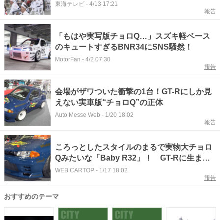
始まり早くも活気
東海テレビ
-
4/13 17:21
報告
「もはや実写版チョロQ…」スズキ軽ベース
のキュートすぎるBNR34にSNS騒然！
MotorFan
-
4/2 07:30
報告
会場がザワついた衝撃の1台！GT-Rにしか見
えない実車版“チョロQ”の正体
Auto Messe Web
-
1/20 18:02
報告
ころっとしたスタイルのまるで実物大チョロ
Qみたいな「Baby R32」！ GT-Rに生まれ
変わったスズキ・ツインが来場者の視線を釘
WEB CARTOP
-
1/17 18:02
報告
づけ【東京オートサロン2026】
おすすめのテーマ