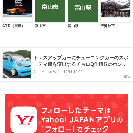
GT-R（日産）
富山市
富山県
伊勢神宮
ドレスアップカーにチューニングカーのスポ
ーティ感を演出するチョロQ仕様!?のホンダ
「ライフ」
Auto Messe Web
-
12/11 18:02
報告