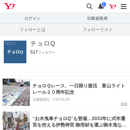
Yahoo! JAPAN
検索
通知数
i
ログイン
ID新規取得
フォローとは
フォローリスト
チョロQ
517
フォロワー
チョロＱレース、一日限り復活 富山ライト
レール２０周年記念
北國新聞社
-
7/18 05:00
報告
“お木曳車チョロQ”も登場…2033年に式年遷
宮を控える伊勢神宮 御用材を運ぶ御木曳など