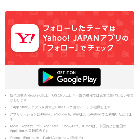
動作環境 Android 9.0以上、iOS 16.0以上 ※一部の機種では正常に動作しない場合
があります
「App Store」ボタンを押すとiTunes （外部サイト）が起動します
アプリケーションはiPhone、iPod touch、iPadまたはAndroidでご利用いただけま
す
Apple、Appleのロゴ、App Store、iPodのロゴ、iTunesは、米国および他国の
Apple Inc.の登録商標です
iPhone、iPod touch、iPadはApple Inc.の商標です