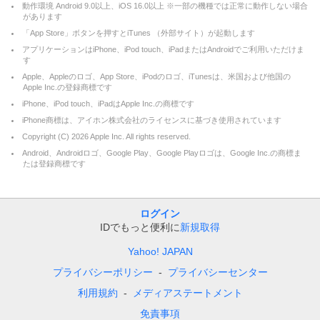
動作環境 Android 9.0以上、iOS 16.0以上 ※一部の機種では正常に動作しない場合
があります
「App Store」ボタンを押すとiTunes （外部サイト）が起動します
アプリケーションはiPhone、iPod touch、iPadまたはAndroidでご利用いただけま
す
Apple、Appleのロゴ、App Store、iPodのロゴ、iTunesは、米国および他国の
Apple Inc.の登録商標です
iPhone、iPod touch、iPadはApple Inc.の商標です
iPhone商標は、アイホン株式会社のライセンスに基づき使用されています
Copyright (C)
2026
Apple Inc. All rights reserved.
Android、Androidロゴ、Google Play、Google Playロゴは、Google Inc.の商標ま
たは登録商標です
ログイン
IDでもっと便利に
新規取得
Yahoo! JAPAN
プライバシーポリシー
プライバシーセンター
利用規約
メディアステートメント
免責事項