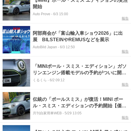
【MINI】ポール・スミス エディションの受注
開始
Auto Prove
-
6/3 15:00
報告
阿部商会が「富山輸入車ショウ2026」に出
展 BILSTEINやREMUSなどを展示
AutoBild Japan
-
6/3 12:50
報告
「MINIポール・スミス・エディション」ガソ
リンエンジン搭載モデルの予約がついに開
始！ 価格は465万円から【新車ニュース】
くるくら
-
6/2 09:12
報告
伝統の「ポールスミス」が復活！MINI ポー
ル・スミス・エディションの予約開始【価格
は465万円から】
月刊自家用車WEB
-
5/29 13:05
報告