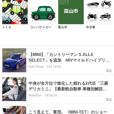
トミカ
コンパクトカー
富山市
中古車
【MINI】「カントリーマン S ALL4
SELECT」を追加 48Vマイルドハイブリッ
ド搭載の4WDエントリーモデルを発売
Auto Prove
-
7/14 18:00
報告
中身が全方位で進化した頼れる2代目「三菱
デリカミニ」【最新軽自動車 車種別解説
MITSUBISHI DELICA MINI】
MotorFan
-
7/8 08:34
報告
こう見えて、軍用。〈MINI-TET〉のショー