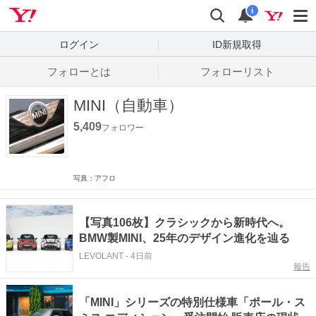
Yahoo! JAPAN
検索
通知数
i
ログイン
ID新規取得
フォローとは
フォローリスト
MINI（自動車）
5,409
フォロワー
写真：アフロ
【写真106枚】クラシックから新時代へ。
BMW製MINI、25年のデザイン進化を辿る
LEVOLANT
-
4日前
報告
「MINI」シリーズの特別仕様車「ポール・ス