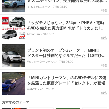
ミス エディション」受注開始 販売店の現状
は？
くるまのニュース
-
7/26 08:10
報告
「タダモノじゃない」224ps・PHEV・電動
4WDを備えた実力派MINIが『トミカ』に! 隠
れた名車が再評価だ!【トミカ × リアルカー
MotorFan
-
7/18 08:13
報告
オールカタログ】
ブランド初のオープン2シーター、MINIロー
ドスターは独創的なクルマだった【10年ひと
昔の新車】
Webモーターマガジン
-
7/18 06:00
報告
「MINIカントリーマン」の4WDモデルに装備
を厳選した廉価グレード「セレクト」が登場
webCG
-
7/15 20:12
報告
おすすめのテーマ