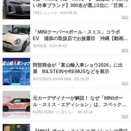
い外車ブランド】300名が選ぶ1位に「圧倒的
な高級感」「誰もが一度は夢見る」
TRILL ニュース
-
6/13 06:35
報告
「MINIクーパー×ポール・スミス」コラボ
EV 浦添の取扱店でお披露目 沖縄【動画あ
り】
琉球新報
-
6/10 09:42
報告
阿部商会が「富山輸入車ショウ2026」に出
展 BILSTEINやREMUSなどを展示
AUTO BILD JAPAN Web
-
6/5 19:36
報告
元カーデザイナーが解説！ なぜ「MINIポー
ル・スミス・エディション」は、スペックで
はなくセンスで選ばれるのか？
KURU KURA（くるくら）
-
6/4 12:18
報告