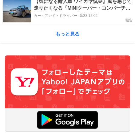
【気になる輸入車 ワイガヤ試乗】風を感じて
走りたくなる「MINIクーパー・コンバーチブ
ル」の愛すべき開放感
カー・アンド・ドライバー
-
5/28 12:02
報告
もっと見る