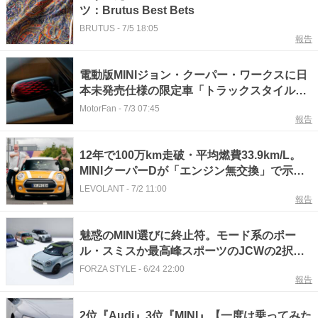
ツ：Brutus Best Bets
BRUTUS
-
7/5 18:05
報告
電動版MINIジョン・クーパー・ワークスに日
本未発売仕様の限定車「トラックスタイルエ
ディション」が登場！
MotorFan
-
7/3 07:45
報告
12年で100万km走破・平均燃費33.9km/L。
MINIクーパーDが「エンジン無交換」で示し
たディーゼルの真価
LEVOLANT
-
7/2 11:00
報告
魅惑のMINI選びに終止符。モード系のポー
ル・スミスか最高峰スポーツのJCWの2択し
かない理由
FORZA STYLE
-
6/24 22:00
報告
2位『Audi』3位『MINI』【一度は乗ってみた