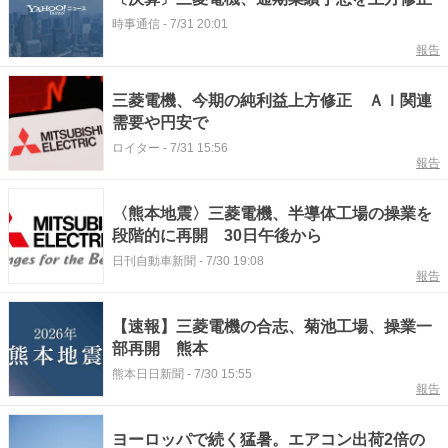
時事通信
-
7/31 20:01
報告
三菱電機、今期の純利益上方修正 ＡＩ関連
需要や円安で
ロイター
-
7/31 15:56
報告
〈熊本地震〉三菱電機、半導体工場の操業を
段階的に再開 30日午後から
日刊自動車新聞
-
7/30 19:08
報告
【速報】三菱電機の合志、菊池工場、操業一
部再開 熊本
熊本日日新聞
-
7/30 15:55
報告
ヨーロッパで続く猛暑。エアコン出荷2倍の