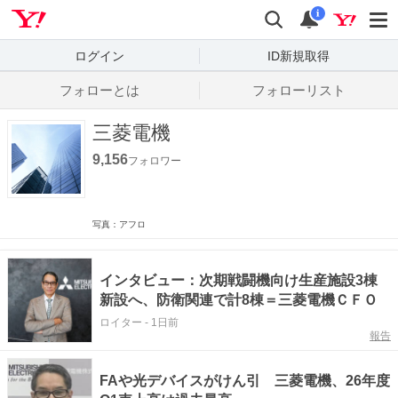
Yahoo! JAPAN
検索
通知数
i
ログイン
ID新規取得
フォローとは
フォローリスト
三菱電機
9,156
フォロワー
写真：アフロ
インタビュー：次期戦闘機向け生産施設3棟
新設へ、防衛関連で計8棟＝三菱電機ＣＦＯ
ロイター
-
1日前
報告
FAや光デバイスがけん引 三菱電機、26年度