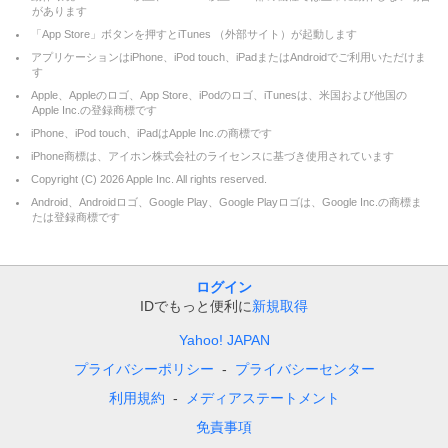
があります
「App Store」ボタンを押すとiTunes （外部サイト）が起動します
アプリケーションはiPhone、iPod touch、iPadまたはAndroidでご利用いただけま
す
Apple、Appleのロゴ、App Store、iPodのロゴ、iTunesは、米国および他国の
Apple Inc.の登録商標です
iPhone、iPod touch、iPadはApple Inc.の商標です
iPhone商標は、アイホン株式会社のライセンスに基づき使用されています
Copyright (C)
2026
Apple Inc. All rights reserved.
Android、Androidロゴ、Google Play、Google Playロゴは、Google Inc.の商標ま
たは登録商標です
ログイン
IDでもっと便利に
新規取得
Yahoo! JAPAN
プライバシーポリシー
プライバシーセンター
利用規約
メディアステートメント
免責事項