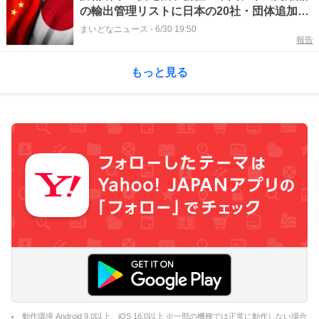
の輸出管理リストに日本の20社・団体追加
露骨な揺さぶりに現実的対応せよ
まいどなニュース
-
6/30 19:50
報告
もっと見る
動作環境 Android 9.0以上、iOS 16.0以上 ※一部の機種では正常に動作しない場合