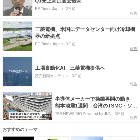
Q1売上高は過去最高
EE Times Japan
-
2日前
報告
三菱電機、米国にデータセンター向け冷却機
器の新拠点
EE Times Japan
-
3日前
報告
工場自動化AI 三菱電機提供へ
読売新聞オンライン
-
3日前
報告
半導体メーカーで操業再開の動き
熊本地震1週間 台湾のTSMC・ソニ
ー・三菱電機 一方サントリーは工
TBS NEWS DIG Powered by JNN
-
3日前
1:00
報告
場の稼働停止が続く
おすすめのテーマ