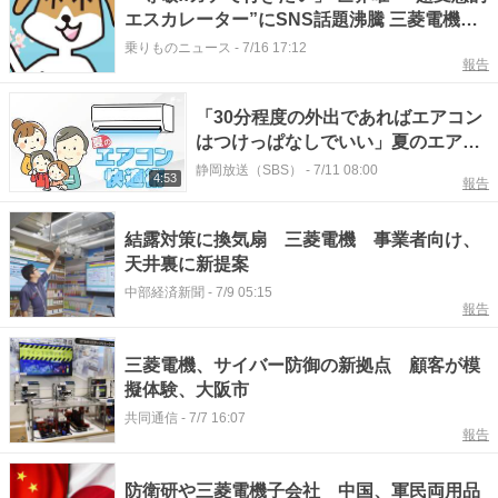
エスカレーター”にSNS話題沸騰 三菱電機G
の「常識破り」な技術とは
乗りものニュース
-
7/16 17:12
報告
「30分程度の外出であればエアコン
はつけっぱなしでいい」夏のエアコ
ン快適術 節電のコツは? 寝ていると
静岡放送（SBS）
-
7/11 08:00
4:53
報告
きはどうしたらいい? 三菱電機のプ
ロに聞いてみた
結露対策に換気扇 三菱電機 事業者向け、
天井裏に新提案
中部経済新聞
-
7/9 05:15
報告
三菱電機、サイバー防御の新拠点 顧客が模
擬体験、大阪市
共同通信
-
7/7 16:07
報告
防衛研や三菱電機子会社 中国、軍民両用品