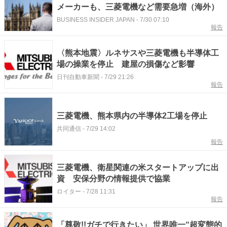
メーカーも、三菱電機など需要急増（海外）
BUSINESS INSIDER JAPAN
-
7/30 07:10
報告
〈熊本地震〉ルネサスや三菱電機も半導体工
場の操業を停止 建屋の損傷など影響
日刊自動車新聞
-
7/29 21:26
報告
三菱電機、熊本県内の半導体2工場を停止
共同通信
-
7/29 14:02
報告
三菱電機、衛星関連の米スタートアップに出
資 安保分野の情報提供で協業
ロイター
-
7/28 11:31
報告
「尊敬!!ガチで行きたい」 世界唯一“超変態的