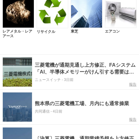
レアメタル・レア
東芝
エアコン
リサイクル
アース
三菱電機が通期見通し上方修正、FAシステム
「AI、半導体メモリーがけん引する需要は少
なくても26年度中は続く」
ニュースイッチ
-
3日前
報告
熊本県の三菱電機工場、月内にも通常操業
共同通信
-
4日前
報告
〔決算〕三菱電機、通期業績予想を上方修正