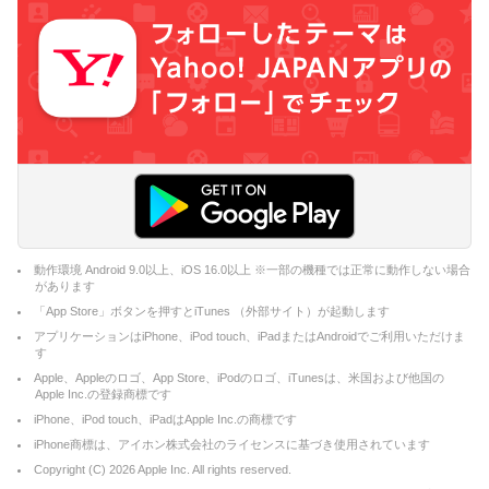
動作環境 Android 9.0以上、iOS 16.0以上 ※一部の機種では正常に動作しない場合
があります
「App Store」ボタンを押すとiTunes （外部サイト）が起動します
アプリケーションはiPhone、iPod touch、iPadまたはAndroidでご利用いただけま
す
Apple、Appleのロゴ、App Store、iPodのロゴ、iTunesは、米国および他国の
Apple Inc.の登録商標です
iPhone、iPod touch、iPadはApple Inc.の商標です
iPhone商標は、アイホン株式会社のライセンスに基づき使用されています
Copyright (C)
2026
Apple Inc. All rights reserved.