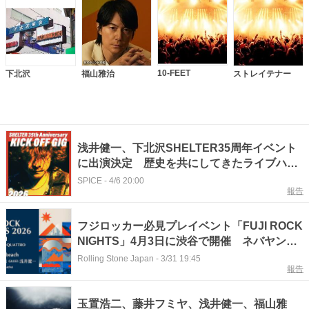
10-FEET
下北沢
福山雅治
ストレイテナー
浅井健一、下北沢SHELTER35周年イベント
に出演決定 歴史を共にしてきたライブハウ
スへ帰還
SPICE
-
4/6 20:00
報告
フジロッカー必見プレイベント「FUJI ROCK
NIGHTS」4月3日に渋谷で開催 ネバヤン、
浅井健一も出演
Rolling Stone Japan
-
3/31 19:45
報告
玉置浩二、藤井フミヤ、浅井健一、福山雅