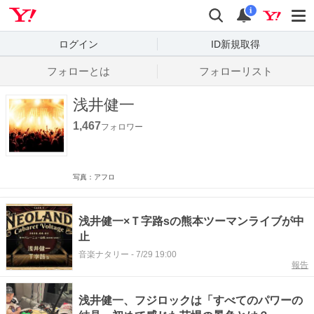
Yahoo! JAPAN
検索
通知数
i
ログイン
ID新規取得
フォローとは
フォローリスト
浅井健一
1,467
フォロワー
写真：アフロ
浅井健一×Ｔ字路sの熊本ツーマンライブが中
止
音楽ナタリー
-
7/29 19:00
報告
浅井健一、フジロックは「すべてのパワーの