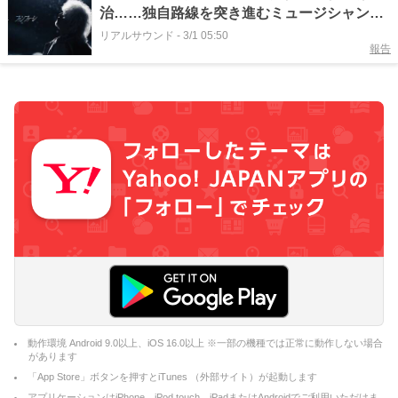
治……独自路線を突き進むミュージシャンた
ちの飽くなき挑戦
リアルサウンド
-
3/1 05:50
報告
動作環境 Android 9.0以上、iOS 16.0以上 ※一部の機種では正常に動作しない場合
があります
「App Store」ボタンを押すとiTunes （外部サイト）が起動します
アプリケーションはiPhone、iPod touch、iPadまたはAndroidでご利用いただけま