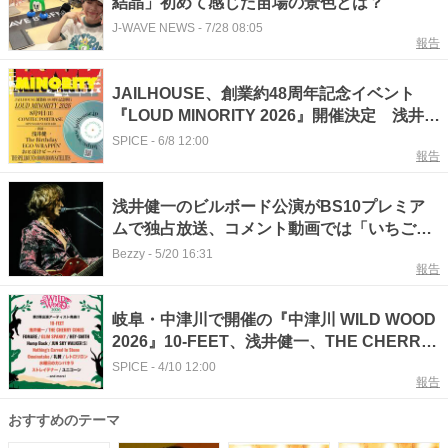
結晶」初めて感じた苗場の景色とは？
J-WAVE NEWS
-
7/28 08:05
報告
JAILHOUSE、創業約48周年記念イベント
『LOUD MINORITY 2026』開催決定 浅井健
一、The Birthdayら出演
SPICE
-
6/8 12:00
報告
浅井健一のビルボード公演がBS10プレミア
ムで独占放送、コメント動画では「いちご
水」のライブ映像も先行公開
Bezzy
-
5/20 16:31
報告
岐阜・中津川で開催の『中津川 WILD WOOD
2026』10-FEET、浅井健一、THE CHERRY
COKE$、ストレイテナーら第2弾出演アーテ
SPICE
-
4/10 12:00
報告
ィストを発表
おすすめのテーマ