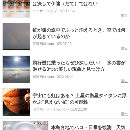
は決して伊達（だて）ではない
ウェザーマップ
-
6/9 16:04
報告
虹が弧の途中でふっと消えるとき、空では何
が起きているのか
家庭画報.com
-
6/8 07:20
報告
飛行機に乗ったらぜひ探したい！ 氷の雲が
魅せる3つの美しい現象と見つけ方
家庭画報.com
-
5/25 08:04
報告
宇宙にも虹はある？ 土星の衛星タイタンに浮
かぶ“見えない虹”の可能性
ギズモード・ジャパン
-
5/18 21:30
報告
本島各地でハロ・日暈を観測 天気