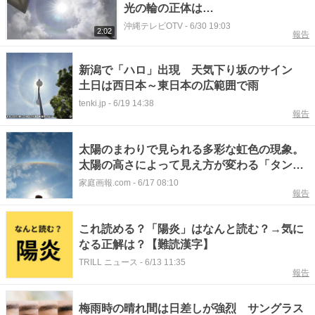
光の輪の正体は…
沖縄テレビOTV
-
6/30 19:03
2:02
報告
新潟で「ハロ」出現 天気下り坂のサイン
土日は西日本～東日本の広範囲で雨
tenki.jp
-
6/19 14:38
報告
太陽のまわりで見られる多彩な虹色の現象。
太陽の高さによって見え方が変わる「タンジ
ェントアーク」
家庭画報.com
-
6/17 08:10
報告
これ読める？「陽炎」はなんと読む？→気に
なる正解は？【難読漢字】
TRILL ニュース
-
6/13 11:35
報告
梅雨時の晴れ間は日差しが強烈 サングラス