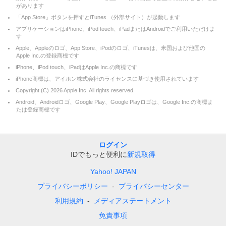
があります
「App Store」ボタンを押すとiTunes （外部サイト）が起動します
アプリケーションはiPhone、iPod touch、iPadまたはAndroidでご利用いただけま
す
Apple、Appleのロゴ、App Store、iPodのロゴ、iTunesは、米国および他国の
Apple Inc.の登録商標です
iPhone、iPod touch、iPadはApple Inc.の商標です
iPhone商標は、アイホン株式会社のライセンスに基づき使用されています
Copyright (C)
2026
Apple Inc. All rights reserved.
Android、Androidロゴ、Google Play、Google Playロゴは、Google Inc.の商標ま
たは登録商標です
ログイン
IDでもっと便利に
新規取得
Yahoo! JAPAN
プライバシーポリシー
プライバシーセンター
利用規約
メディアステートメント
免責事項