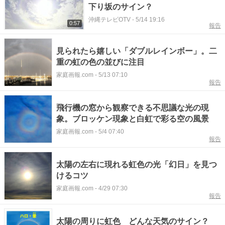
下り坂のサイン？
沖縄テレビOTV
-
5/14 19:16
0:57
報告
見られたら嬉しい「ダブルレインボー」。二
重の虹の色の並びに注目
家庭画報.com
-
5/13 07:10
報告
飛行機の窓から観察できる不思議な光の現
象。ブロッケン現象と白虹で彩る空の風景
家庭画報.com
-
5/4 07:40
報告
太陽の左右に現れる虹色の光「幻日」を見つ
けるコツ
家庭画報.com
-
4/29 07:30
報告
太陽の周りに虹色 どんな天気のサイン？