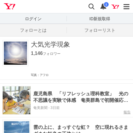
Yahoo! JAPAN
検索
通知数
i
ログイン
ID新規取得
フォローとは
フォローリスト
大気光学現象
1,146
フォロワー
写真：アフロ
鹿児島県 「リフレッシュ理科教室」 光の
不思議を実験で体感 奄美群島で初開催応用
物理学会
奄美新聞
-
3日前
報告
雲の上に、まっすぐな虹？ 空に現れるさま