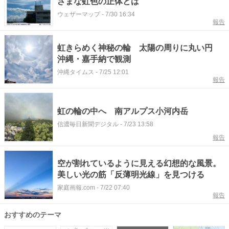
ざまな虹色の正体とは
ウェザーマップ
-
7/30 16:34
報告
虹きらめく神秘の輪 太陽の周りに丸い円
沖縄・嘉手納で観測
沖縄タイムス
-
7/25 12:01
報告
虹の輪の中へ 南アルプス小河内岳
信濃毎日新聞デジタル
-
7/23 13:58
報告
空が割れているように見える幻想的な風景。
美しい光の筋「反薄明光線」を見つける
家庭画報.com
-
7/22 07:40
報告
おすすめのテーマ