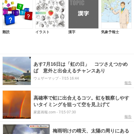
難読
イラスト
漢字
気象予報士
あす7月16日は「虹の日」 コツさえつかめ
ば 意外と出会えるチャンスあり
ウェザーマップ
-
7/15 16:44
報告
高確率で虹に出合えるコツ。虹を観察しやす
いタイミングを狙って空を見上げて
家庭画報.com
-
7/15 07:30
報告
梅雨明けの晴天、太陽の周りにある