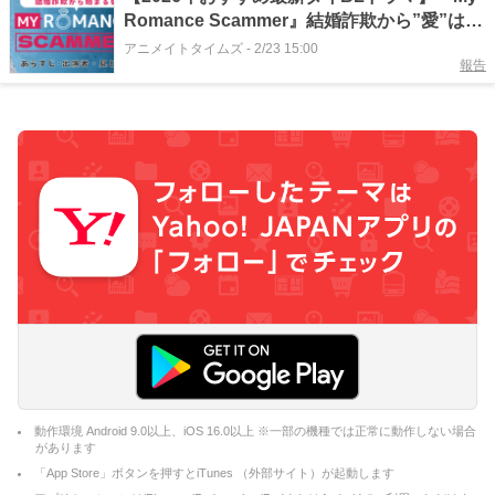
Romance Scammer』結婚詐欺から”愛”は始
まる？｜あらすじ・相関図・見どころ
アニメイトタイムズ
-
2/23 15:00
報告
動作環境 Android 9.0以上、iOS 16.0以上 ※一部の機種では正常に動作しない場合
があります
「App Store」ボタンを押すとiTunes （外部サイト）が起動します