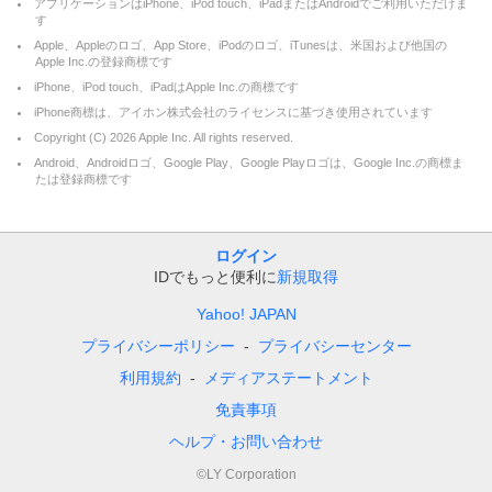
アプリケーションはiPhone、iPod touch、iPadまたはAndroidでご利用いただけま
す
Apple、Appleのロゴ、App Store、iPodのロゴ、iTunesは、米国および他国の
Apple Inc.の登録商標です
iPhone、iPod touch、iPadはApple Inc.の商標です
iPhone商標は、アイホン株式会社のライセンスに基づき使用されています
Copyright (C)
2026
Apple Inc. All rights reserved.
Android、Androidロゴ、Google Play、Google Playロゴは、Google Inc.の商標ま
たは登録商標です
ログイン
IDでもっと便利に
新規取得
Yahoo! JAPAN
プライバシーポリシー
プライバシーセンター
利用規約
メディアステートメント
免責事項
ヘルプ・お問い合わせ
©LY Corporation