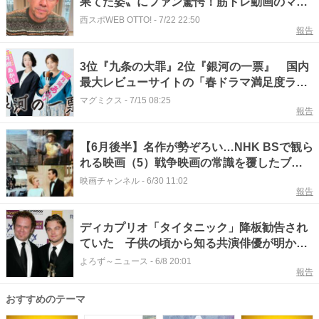
果てた姿〟にファン驚愕！筋トレ動画のマー
ク・ウォールバーグに違和感「罰ゲームにで
西スポWEB OTTO!
-
7/22 22:50
報告
も負けた?」「その写真をプロフィール画像
にして！」
3位『九条の大罪』2位『銀河の一票』 国内
最大レビューサイトの「春ドラマ満足度ラン
キング」1位には「主演がピッタリ」の声
マグミクス
-
7/15 08:25
報告
【6月後半】名作が勢ぞろい…NHK BSで観ら
れる映画（5）戦争映画の常識を覆したブラ
ックコメディ作品は？
映画チャンネル
-
6/30 11:02
報告
ディカプリオ「タイタニック」降板勧告され
ていた 子供の頃から知る共演俳優が明かし
た説得と理由
よろず～ニュース
-
6/8 20:01
報告
おすすめのテーマ