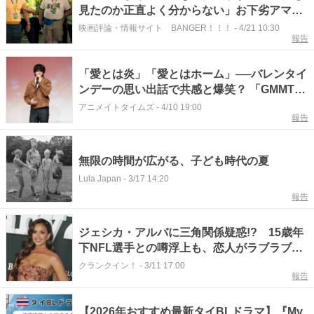
見たのか正直よく分からない」お下劣アマプ
ラ映画『ボールズ・アップ』に大喜利コメン
映画評論・情報サイト BANGER！！！
-
4/21 10:30
報告
ト続々
「愛とは炎」「愛とはホーム」──バレンタイ
ンデーの思い出話で共感と爆笑？ 「GMMTV
FAN-EVENT IN TOKYO」2/15 Markさん登壇
アニメイトタイムズ
-
4/10 19:00
報告
公演レポート＆インタビュー
無限の時間が広がる、子ども時代の夏
Lula Japan
-
3/17 14:20
報告
ジェシカ・アルバに三角関係疑惑!? 15歳年
下NFL選手との噂浮上も、恋人がラブラブ写
真で火消し
クランクイン！
-
3/11 17:00
報告
【2026年おすすめ最新タイBLドラマ】『My