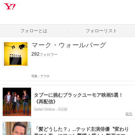
フォローとは
フォローリスト
マーク・ウォールバーグ
292
フォロワー
写真：アフロ
タブーに挑むブラックユーモア映画5選！
《再配信》
Safari Online
-
3日前
報告
「髪どうした？」...テッド主演俳優〝変わり