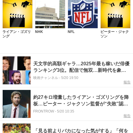
ライアン・ゴズリ
NHK
NFL
ピーター・ジャク
ング
ソン
天文学的高額ギャラ…2025年最も稼いだ俳優
ランキング3位。配信で無双…新時代を象徴
するハリウッドスター
映画チャンネル
-
5/20 19:50
報告
約27キロ増量したライアン・ゴズリングを降
板…ピーター・ジャクソン監督が“失敗”認め
る
FRONTROW
-
5/20 10:35
報告
「見る前よりバカになった気がする」「何を