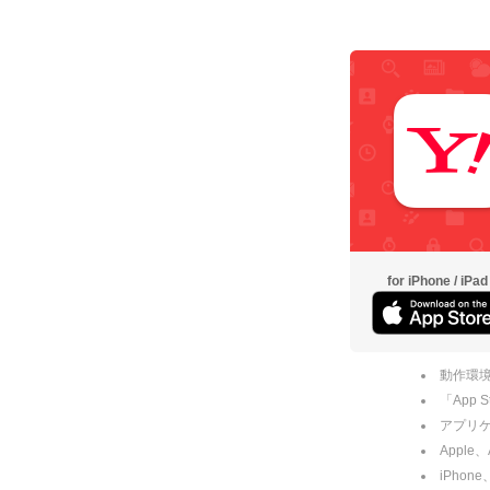
for iPhone / iPad
動作環境
「App
アプリケー
Apple
iPhone