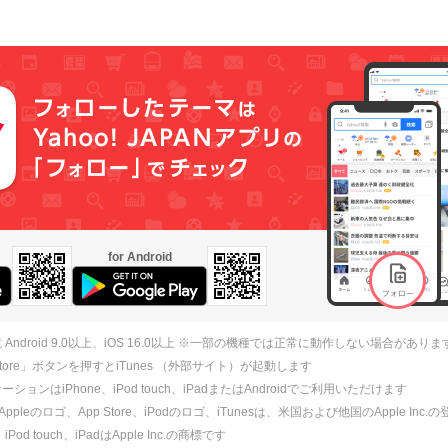
for Android
 Android 9.0以上、iOS 16.0以上 ※一部の機種では正常に動作しない場合がありま
 Store」ボタンを押すとiTunes （外部サイト）が起動します
ションはiPhone、iPod touch、iPadまたはAndroidでご利用いただけます
、Appleのロゴ、App Store、iPodのロゴ、iTunesは、米国および他国のApple Inc
、iPod touch、iPadはApple Inc.の商標です