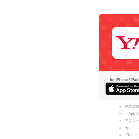
for iPhone / iPad
動作環境
「App
アプリケー
Apple
iPhone