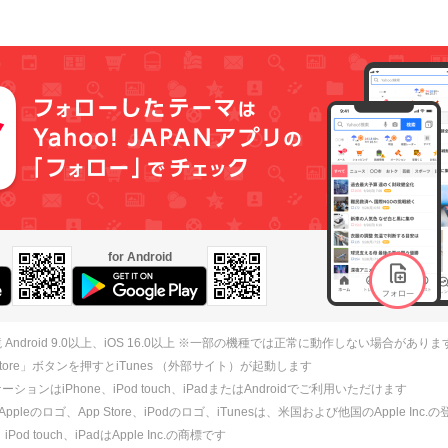
for Android
 Android 9.0以上、iOS 16.0以上 ※一部の機種では正常に動作しない場合がありま
 Store」ボタンを押すとiTunes （外部サイト）が起動します
ションはiPhone、iPod touch、iPadまたはAndroidでご利用いただけます
、Appleのロゴ、App Store、iPodのロゴ、iTunesは、米国および他国のApple Inc
、iPod touch、iPadはApple Inc.の商標です