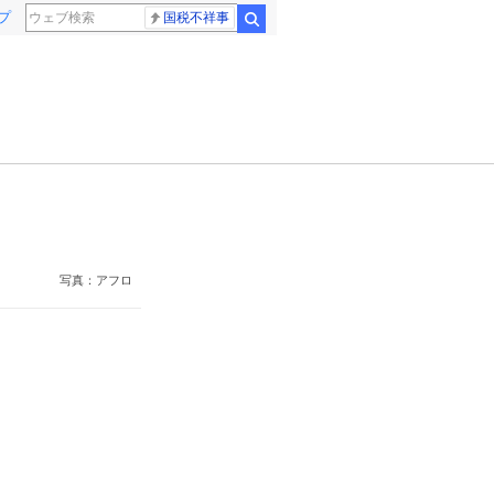
プ
国税不祥事
検索
写真：アフロ