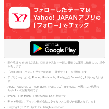
動作環境 Android 9.0以上、iOS 16.0以上 ※一部の機種では正常に動作しない場合
があります
「App Store」ボタンを押すとiTunes （外部サイト）が起動します
アプリケーションはiPhone、iPod touch、iPadまたはAndroidでご利用いただけま
す
Apple、Appleのロゴ、App Store、iPodのロゴ、iTunesは、米国および他国の
Apple Inc.の登録商標です
iPhone、iPod touch、iPadはApple Inc.の商標です
iPhone商標は、アイホン株式会社のライセンスに基づき使用されています
Copyright (C)
2026
Apple Inc. All rights reserved.