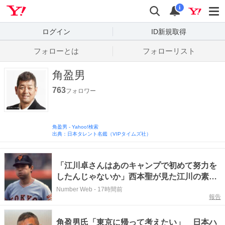
Yahoo! JAPAN
検索
通知数
i
ログイン
ID新規取得
フォローとは
フォローリスト
角盈男
763
フォロワー
角盈男
-
Yahoo!検索
出典：日本タレント名鑑（VIPタイムズ社）
「江川卓さんはあのキャンプで初めて努力を
したんじゃないか」西本聖が見た江川の素顔
と"ある言葉"の真意「ニシ、19勝じゃダメ
Number Web
-
17時間前
報告
だ、と」
角盈男氏「東京に帰って考えたい」 日本ハ