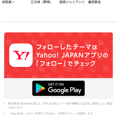
村田真一
江川卓（野球）
読売ジャイアンツ
飯田哲也
動作環境 Android 9.0以上、iOS 16.0以上 ※一部の機種では正常に動作しない場合
があります
「App Store」ボタンを押すとiTunes （外部サイト）が起動します