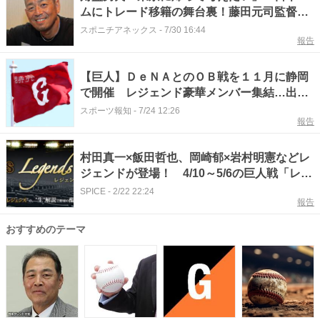
ムにトレード移籍の舞台裏！藤田元司監督の
粋な対応も明かす
スポニチアネックス
-
7/30 16:44
報告
【巨人】ＤｅＮＡとのＯＢ戦を１１月に静岡
で開催 レジェンド豪華メンバー集結…出場
予定選手一覧
スポーツ報知
-
7/24 12:26
報告
村田真一×飯田哲也、岡崎郁×岩村明憲などレ
ジェンドが登場！ 4/10～5/6の巨人戦「レジ
ェンズシート」解説者
SPICE
-
2/22 22:24
報告
おすすめのテーマ