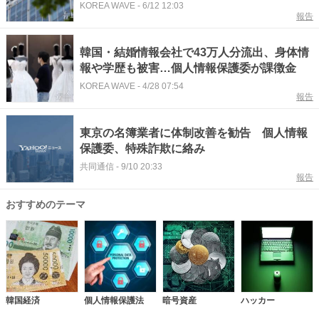
KOREA WAVE
-
6/12 12:03
報告
韓国・結婚情報会社で43万人分流出、身体情
報や学歴も被害…個人情報保護委が課徴金
KOREA WAVE
-
4/28 07:54
報告
東京の名簿業者に体制改善を勧告 個人情報
保護委、特殊詐欺に絡み
共同通信
-
9/10 20:33
報告
おすすめのテーマ
韓国経済
個人情報保護法
暗号資産
ハッカー