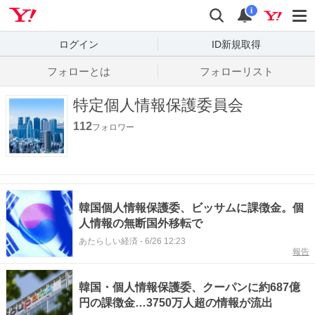
Yahoo! JAPAN
検索
通知数
i
ログイン
ID新規取得
フォローとは
フォローリスト
特定個人情報保護委員会
112
フォロワー
韓国個人情報保護委、ビッサムに課徴金。個
人情報の無断国外移転で
あたらしい経済
-
6/26 12:23
報告
韓国・個人情報保護委、クーパンに約687億
円の課徴金…3750万人超の情報が流出