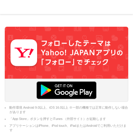
動作環境 Android 9.0以上、iOS 16.0以上 ※一部の機種では正常に動作しない場合
があります
「App Store」ボタンを押すとiTunes （外部サイト）が起動します
アプリケーションはiPhone、iPod touch、iPadまたはAndroidでご利用いただけま
す