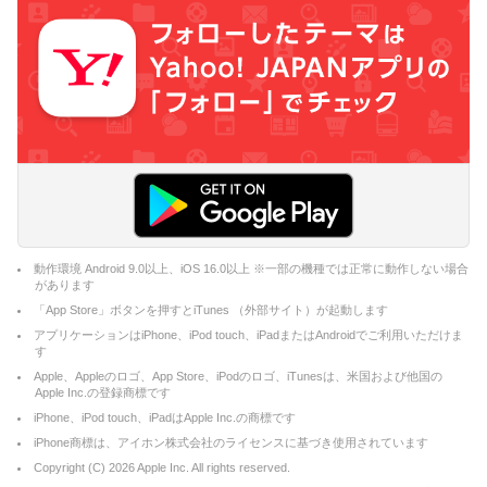
動作環境 Android 9.0以上、iOS 16.0以上 ※一部の機種では正常に動作しない場合
があります
「App Store」ボタンを押すとiTunes （外部サイト）が起動します
アプリケーションはiPhone、iPod touch、iPadまたはAndroidでご利用いただけま
す
Apple、Appleのロゴ、App Store、iPodのロゴ、iTunesは、米国および他国の
Apple Inc.の登録商標です
iPhone、iPod touch、iPadはApple Inc.の商標です
iPhone商標は、アイホン株式会社のライセンスに基づき使用されています
Copyright (C)
2026
Apple Inc. All rights reserved.