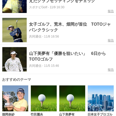
えたクラブセッティングをチェック
スポナビGolf
-
11/9 16:30
報告
女子ゴルフ、荒木、畑岡が首位 TOTOジャ
パンクラシック
共同通信
-
11/8 16:56
報告
山下美夢有「優勝を狙いたい」 6日から
TOTOゴルフ
共同通信
-
11/5 15:46
報告
おすすめのテーマ
畑岡奈紗
竹田麗央
山下美夢有
日本女子プロゴル