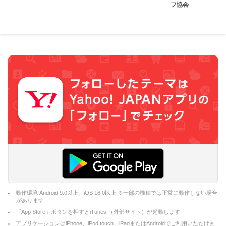
フ協会
動作環境 Android 9.0以上、iOS 16.0以上 ※一部の機種では正常に動作しない場合
があります
「App Store」ボタンを押すとiTunes （外部サイト）が起動します
アプリケーションはiPhone、iPod touch、iPadまたはAndroidでご利用いただけま