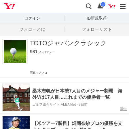
Yahoo! JAPAN
検索
通知数
i
ログイン
ID新規取得
フォローとは
フォローリスト
TOTOジャパンクラシック
981
フォロワー
写真：アフロ
桑木志帆が日本勢7人目のメジャー制覇 海
外Vは17人目…これまでの優勝者一覧
ゴルフ総合サイト ALBA Net
-
3日前
報告
【米ツアー7勝目】畑岡奈紗プロの優勝を支